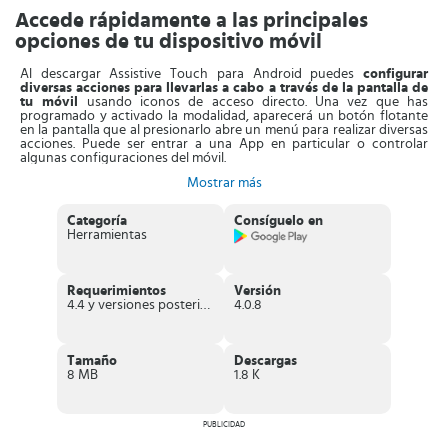
Accede rápidamente a las principales
opciones de tu dispositivo móvil
Al descargar Assistive Touch para Android puedes
configurar
diversas acciones para llevarlas a cabo a través de la pantalla de
tu móvil
usando iconos de acceso directo. Una vez que has
programado y activado la modalidad, aparecerá un botón flotante
en la pantalla que al presionarlo abre un menú para realizar diversas
acciones. Puede ser entrar a una App en particular o controlar
algunas configuraciones del móvil.
Mostrar más
Ahora será
más fácil manejar efectivamente el dispositivo
inteligente
. No tendrás que buscar en el menú de Ajustes cada
elemento para activar el Bluetooth, encender o apagar el Wi-Fi,
Categoría
Consíguelo en
cambiar la intensidad del brillo, bloquear y desbloquear la pantalla
Herramientas
sin tocar botones físicos. También te permite cambiar el modo de
timbre, bajar y subir el volumen, colocar en modo avión, encender la
linterna, entre muchas otras cosas más.
Requerimientos
Versión
Otra ventaja de Assistive Touch para Android es que
ayuda a
4.4 y versiones posteriores
4.0.8
proteger los botones físicos del móvil que se usan con
demasiada frecuencia
. Como por ejemplo el botón de inicio y los
que controlan el volumen. También es útil cuando el dispositivo que
usas tiene la pantalla muy grande y controlar los botones físicos de
Tamaño
Descargas
forma rápida no es tan sencillo.
8 MB
1.8 K
Características de Assistive Touch para
Android
PUBLICIDAD