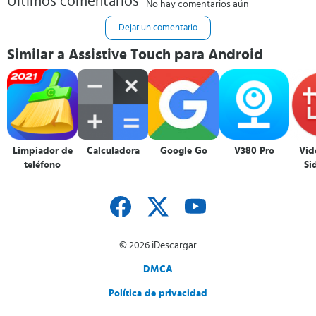
Últimos comentarios
No hay comentarios aún
Dejar un comentario
Similar a Assistive Touch para Android
Limpiador de
Calculadora
Google Go
V380 Pro
Vid
teléfono
Si
© 2026 iDescargar
DMCA
Política de privacidad