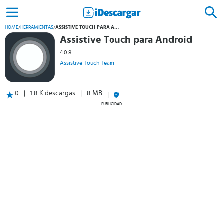
HOME
/
HERRAMIENTAS
/
ASSISTIVE TOUCH PARA ANDROID
Assistive Touch para Android
4.0.8
Assistive Touch Team
0
1.8 K descargas
8 MB
PUBLICIDAD