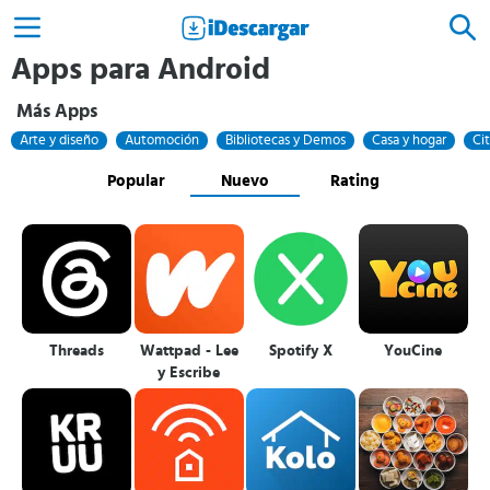
Apps para Android
Más Apps
Arte y diseño
Automoción
Bibliotecas y Demos
Casa y hogar
Ci
Popular
Nuevo
Rating
Threads
Wattpad - Lee
Spotify X
YouCine
y Escribe