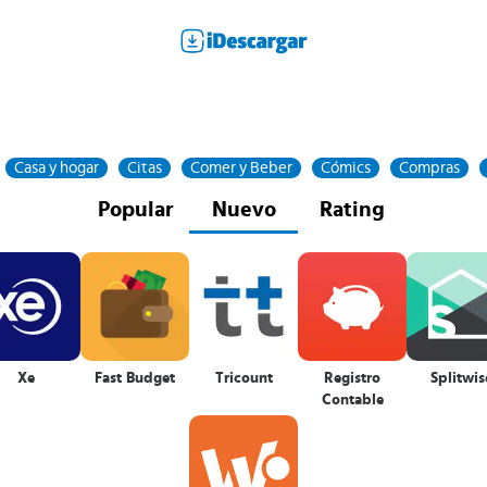
Casa y hogar
Citas
Comer y Beber
Cómics
Compras
Popular
Nuevo
Rating
Xe
Fast Budget
Tricount
Registro
Splitwis
Contable