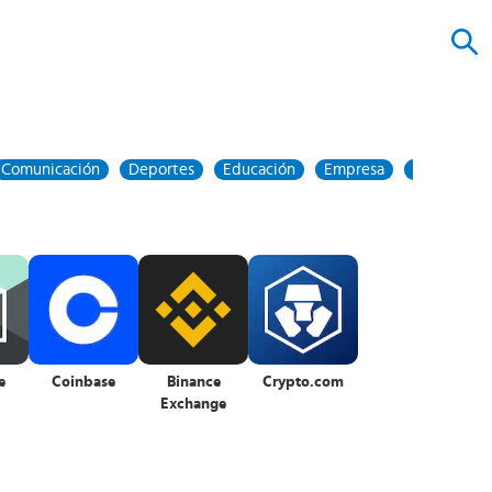
Comunicación
Deportes
Educación
Empresa
Entretenim
e
Coinbase
Binance
Crypto.com
Exchange