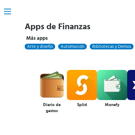
Apps de Finanzas
Más apps
Arte y diseño
Automoción
Bibliotecas y Demos
Diario de
Splid
Monefy
gastos