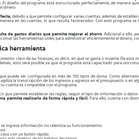
.
El diseño del programa está estructurado perfectamente, de manera que 
l dinero.
fecta,
debido a que permite configurar varias cuentas, además de establec
a manera en las cuentas, lo que resulta favorecedor. Con este programa 
ulta de gastos diarios que permite mejorar el ahorro
. Adicional a ello, 
onar las herramientas útiles para administrar eficientemente el dinero, com
tica herramienta
iento claro de las finanzas, es decir, en qué se gasta o invierte. De esta 
demás, esto será posible ya que el programa está capacitado para sincroniz
 que puede ser configurada en más de 150 tipos de divisa. Como alternati
e agiliza la transcripción de los ingresos y egresos en el presupuesto o en
 tu cuenta es compatible con el programa.
cir que permite establecer las reglas, según el tipo de información o dato
ema permite realizarlo de forma rápida y fácil.
Para ello, cuenta con dist
 se ingrese información no ralentiza su funcionamiento.
uso.
 acceso con un botón rápido.
nto más objetivo de los hábitos de gastos.