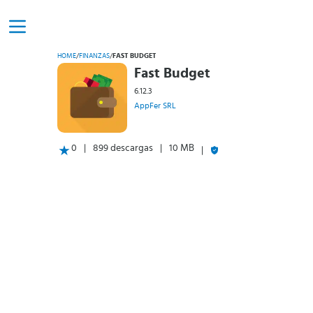
HOME
/
FINANZAS
/
FAST BUDGET
Fast Budget
6.12.3
AppFer SRL
0
899 descargas
10 MB