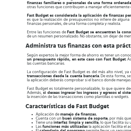
finanzas familiares o personales de una forma ordenada
otras funciones que contribuyen a manejar eficientemente e
Fast Budget es considerada la aplicación de finanzas per
es que la realización de presupuestos no infiere de algun
finanzas personales, de una forma completa y realista.
Entre las funciones de
Fast Budget se encuentran la cons
de un resumen personalizado. No obstante, sin dejar de menci
Administra tus finanzas con esta prác
Según expertos la mejor forma de ahorro es tener un conocim
un presupuesto rápido, en este caso con Fast Budget
. A
las cuentas bancarias.
La configuración de Fast Budget es del más alto nivel, ya
transacciones desde la cuenta bancaria
. De esta forma, s
la aplicación deberás comprobar si el banco donde manejas
Fast Budget es totalmente personalizable, lo que quiere de
Además,
s
i
deseas ingresar los ingresos y egresos el sist
la inserción de las transacciones como plantillas o widgets.
Características de Fast Budget
Aplicación de
manejo de finanzas.
Cuenta con un
buen sistema de soporte
, por más que
Tiene una
interfaz limpia y sencilla
, lo que facilita su 
Las
funciones más utilizadas
la aplicación facilita el
El
calendario del programa
permite llevar un seguimie