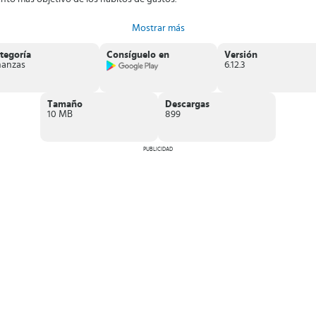
Mostrar más
tegoría
Consíguelo en
Versión
nanzas
6.12.3
Tamaño
Descargas
10 MB
899
PUBLICIDAD