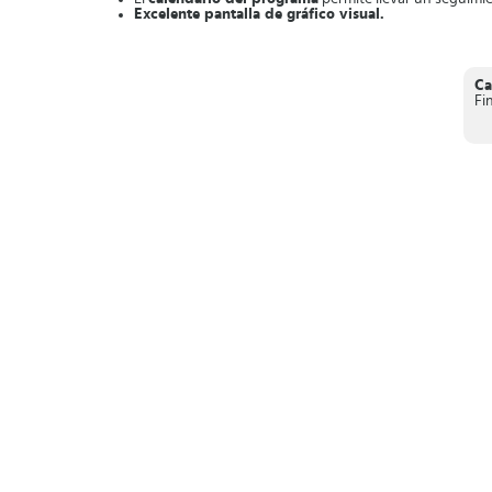
Excelente pantalla de gráfico visual.
Lleva un buen manejo de tus finanzas con Fast Budget.
Ca
Fi