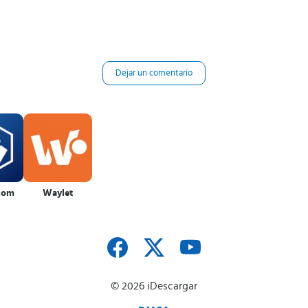
Dejar un comentario
com
Waylet
© 2026 iDescargar