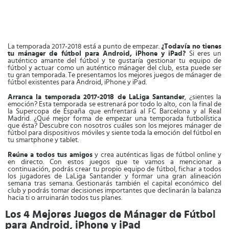
La temporada 2017-2018 está a punto de empezar.
¿Todavía no tienes
tu mánager de fútbol para Android, iPhone y iPad?
Si eres un
auténtico amante del fútbol y te gustaría gestionar tu equipo de
fútbol y actuar como un auténtico mánager del club, esta puede ser
tu gran temporada. Te presentamos los mejores juegos de mánager de
fútbol existentes para Android, iPhone y iPad.
Arranca la temporada 2017-2018 de LaLiga Santander
, ¿sientes la
emoción? Esta temporada se estrenará por todo lo alto, con la final de
la Supercopa de España que enfrentará al FC Barcelona y al Real
Madrid. ¿Qué mejor forma de empezar una temporada futbolística
que ésta? Descubre con nosotros cuáles son los mejores mánager de
fútbol para dispositivos móviles y siente toda la emoción del fútbol en
tu smartphone y tablet.
Reúne a todos tus amigos
y crea auténticas ligas de fútbol online y
en directo. Con estos juegos que te vamos a mencionar a
continuación, podrás crear tu propio equipo de fútbol, fichar a todos
los jugadores de LaLiga Santander y formar una gran alineación
semana tras semana. Gestionarás también el capital económico del
club y podrás tomar decisiones importantes que declinarán la balanza
hacia ti o arruinarán todos tus planes.
Los 4 Mejores Juegos de Mánager de Fútbol
para Android, iPhone y iPad