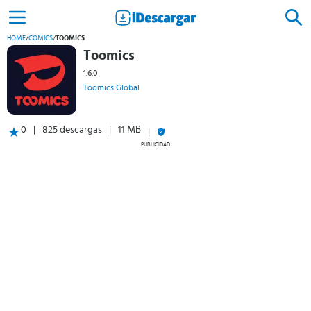
HOME
/
CÓMICS
/
TOOMICS
Toomics
1.6.0
Toomics Global
0
825 descargas
11 MB
PUBLICIDAD