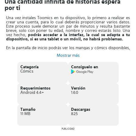
Una cantidad infinita de historias espera
por ti
Una vez instales Toomics en tu dispositivo, lo primero a realizar es
crear una cuenta, para lo cual deberás proporcionar varios datos.
Este proceso suele demorar un par de minutos y resulta bastante
breve, solo con poner tu edad, nombre y correo estarás listo. Una
vez hecho,
podrás acceder a la interfaz, la cual se adapta a tu
dispositivo, si es una tablet o un móvil, no habrá problemas.
En la pantalla de inicio podrás ver los mangas y cómics disponibles,
primero los que están en tendencia o los más recientes. Más abajo
Mostrar más
podrás observar las categorías, hay un cómic para cada tipo de
persona y tú debes buscar el indicado para ti. Podrás hallar
una
extensa variedad que va desde temas como el romance,
Categoría
Consíguelo en
suspenso, terror, hasta la acción, la comedia y la fantasía.
Cómics
Debes tomar en cuenta que
en la mayoría de casos, podrás
acceder a una versión de prueba gratuita de un cómic.
Esto
quiere decir que podrás ver los primeros 2 capítulos sin pagar, pero
Requerimientos
Versión
para disfrutar del resto del contenido, será necesario comprar el
Android 4.4+
1.6.0
cómic. Las compras se realizan con una moneda local de la App,
puedes adquirir estas por medio de pagos reales desde la tienda
incorporada. Una vez hecho, puedes comenzar a leer.
Tamaño
Descargas
Características de Toomics
11 MB
825
Aplicación gratuita con
gestión de pagos de cómics, series,
libros y mangas
desde la propia App.
PUBLICIDAD
Diferentes
opciones para mejorar la lectura
, con
configuración del brillo, del modo oscuro o con luz amarilla.