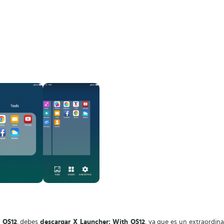
 OS12
, debes
descargar X Launcher: With OS12
, ya que es un extraordin