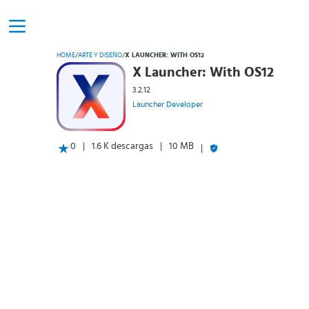
HOME
/
ARTE Y DISEÑO
/
X LAUNCHER: WITH OS12
X Launcher: With OS12
3.2.12
Launcher Developer
0
1.6 K descargas
10 MB