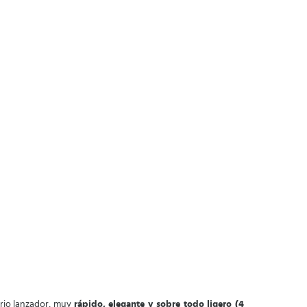
ario lanzador, muy
rápido, elegante y sobre todo ligero (4