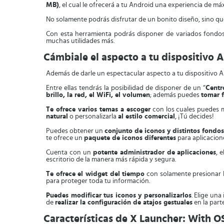
MB)
, el cual le ofrecerá a tu Android una experiencia de má
No solamente podrás disfrutar de un bonito diseño, sino q
Con esta herramienta podrás disponer de variados fondos 
muchas utilidades más.
Cámbiale el aspecto a tu dispositivo 
Además de darle un espectacular aspecto a tu dispositivo A
Entre ellas tendrás la posibilidad de disponer de un “
Centr
brillo, la red, el WiFi, el volumen
; además puedes
tomar f
Te ofrece varios temas a escoger
con los cuales puedes m
natural
o personalizarla
al estilo comercial
, ¡Tú decides!
Puedes obtener un
conjunto de iconos y distintos fondos
te ofrece un
paquete de iconos diferentes
para aplicacion
Cuenta con un
potente administrador de aplicaciones
, 
escritorio de la manera más rápida y segura.
Te ofrece el widget del tiempo
con solamente presionar la
para proteger toda tu información.
Puedes modificar tus iconos y personalizarlos
. Elige un
de
realizar la configuración de atajos gestuales
en la parte
Características de X Launcher: With O