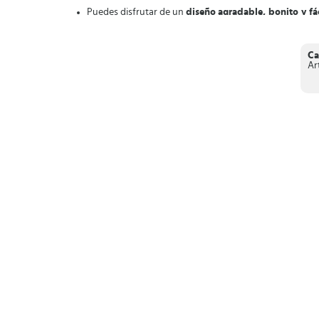
Puedes disfrutar de un
diseño
agradable, bonito y fác
Dispone de una
pantalla de bloqueo
con la cual podrá
Cuenta con la función de “
Notificaciones de mensaje
sin leer.
Es una app completamente
gratuita
.
Ca
Ar
Disfruta de un diseño original con
el lanzador X Launche
seguro
.