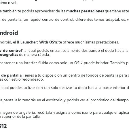
ximo nivel.
ue también te podrás aprovechar de las
muchas prestaciones
que tiene este
de pantalla, un rápido centro de control, diferentes temas adaptables, w
Android
ndroid, el
X Launcher: With OS12
te ofrece muchísimas prestaciones.
o de control
” al cual podrás entrar, solamente deslizando el dedo hacia la 
otografías
de manera rápida.
antener una interfaz fluida como solo un OS12 puede brindar. También p
 de pantalla
. Tienes a tu disposición un centro de fondos de pantalla para 
es con estilo redondeado.
el cual puedes utilizar con tan solo deslizar tu dedo hacia la parte inferior 
 pantalla lo tendrás en el escritorio y podrás ver el pronóstico del tiempo
a imagen de tu galería, recórtala y asígnala como icono para cualquier apli
 superior de la pantalla.
S12