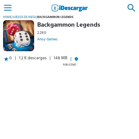
HOME
/
JUEGOS DE MESA
/
BACKGAMMON LEGENDS
Backgammon Legends
2.29.0
Ahoy Games
0
1.2 K descargas
148 MB
PUBLICIDAD