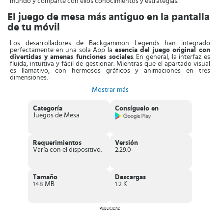
mundo y comparte con ellos conocimientos y estrategias.
El juego de mesa más antiguo en la pantalla
de tu móvil
Los desarrolladores de Backgammon Legends han integrado
perfectamente en una sola App la
esencia del juego original con
divertidas y amenas funciones sociales
. En general, la interfaz es
fluida, intuitiva y fácil de gestionar. Mientras que el apartado visual
es llamativo, con hermosos gráficos y animaciones en tres
dimensiones.
Mostrar más
Por otro lado, el aspecto social es una de las cosas que resulta más
atractiva del juego. Olvídate de jugar contra un contrincante
imaginario y
relaciónate con jugadores reales
. El modo
Categoría
Consíguelo en
multijugador en línea te permite entrar a partidas combinadas
Juegos de Mesa
rápidas.
También puedes
contactar por Facebook a tus amigos que están
usando este juego
y jugar con ellos. Conversa con ellos a través de
Requerimientos
Versión
chat en línea, envíale emoticones y comparte estrategias nuevas.
Varía con el dispositivo.
2.29.0
Crea listas de amigos y juega con ellos con frecuencia.
¿Qué pasa si no sabes jugar backgammon? No hay problema,
aprende a hacerlo con el tutorial integrado que trae la App
.
Tamaño
Descargas
Además, irás mejorando tus habilidades jugando contra las IA, así
148 MB
1.2 K
nadie podrá vencerte cuando lo estés en línea.
Finalmente, puedes
competir en torneos semanales para ganar
anillos y recompensas en monedas
PUBLICIDAD
. Progresa y llega a la cima de
las tablas clasificatorias. ¡Tira el dado, usa tácticas, mueve las piezas