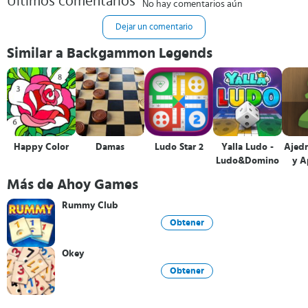
Últimos comentarios
No hay comentarios aún
Dejar un comentario
Similar a Backgammon Legends
Happy Color
Damas
Ludo Star 2
Yalla Ludo -
Ajedr
Ludo&Domino
y A
Más de Ahoy Games
Rummy Club
Obtener
Okey
Obtener