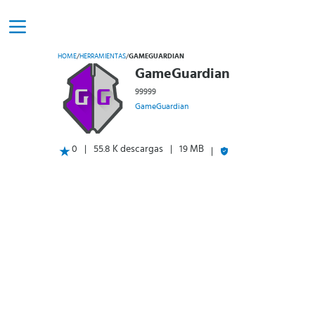
HOME
/
HERRAMIENTAS
/
GAMEGUARDIAN
GameGuardian
99999
GameGuardian
0
55.8 K descargas
19 MB