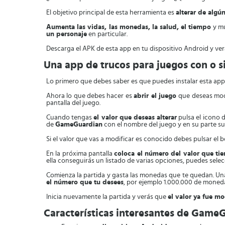
El objetivo principal de esta herramienta es
alterar de alg
Aumenta las vidas, las monedas, la salud, el tiempo
y mu
un personaje
en particular.
Descarga el APK de esta app en tu dispositivo Android y ve
Una app de trucos para juegos con o s
Lo primero que debes saber es que puedes instalar esta app 
Ahora lo que debes hacer es
abrir el juego
que deseas mod
pantalla del juego.
Cuando tengas
el valor que deseas alterar
pulsa el icono 
de
GameGuardian
con el nombre del juego y en su parte su
Si el valor que vas a modificar es conocido debes pulsar el b
En la próxima pantalla
coloca el número del valor que ti
ella conseguirás un listado de varias opciones, puedes selec
Comienza la partida y gasta las monedas que te quedan. Una
el número que tu desees
, por ejemplo 1.000.000 de moneda
Inicia nuevamente la partida y verás que
el valor ya fue m
Características interesantes de Game