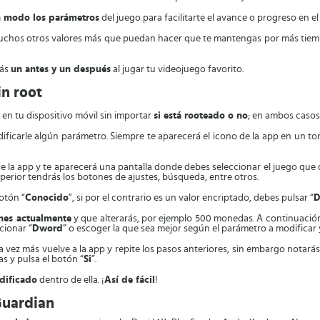
ún modo los parámetros
del juego para facilitarte el avance o progreso en e
chos otros valores más que puedan hacer que te mantengas por más tiem
rás
un antes y un después
al jugar tu videojuego favorito.
in root
en tu dispositivo móvil sin importar
si está rooteado o no
; en ambos casos
ificarle algún parámetro. Siempre te aparecerá el icono de la app en un t
de la app y te aparecerá una pantalla donde debes seleccionar el juego que 
perior tendrás los botones de ajustes, búsqueda, entre otros.
otón “
Conocido
”, si por el contrario es un valor encriptado, debes pulsar “
D
enes actualmente
y que alterarás, por ejemplo 500 monedas. A continuació
cionar “
Dword
” o escoger la que sea mejor según el parámetro a modificar 
 vez más vuelve a la app y repite los pasos anteriores, sin embargo notar
s y pulsa el botón “
Si
”.
odificado
dentro de ella. ¡
Así de fácil
!
Guardian