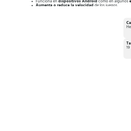
Funciona en
dispositivos Android
como en algunos
Aumenta o reduce la velocidad
de los juegos.
Te permite
modificar varios resultados
de una sola ve
Te brinda la posibilidad de
alterar el timing de cualqu
Te permite
personalizar la interfaz
del usuario.
Ca
Consigue nuevas ventajas y modifica juegos como Parchis S
He
T
19