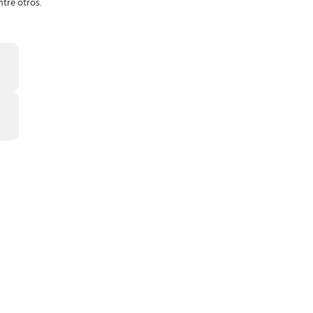
tre otros.
nga.
on GameGuardian
.