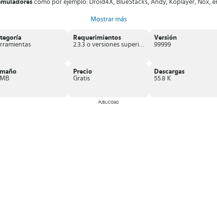
emuladores
como por ejemplo: Droid4X, BlueStacks, Andy, Koplayer, Nox, en
z.
Mostrar más
ier juego
, por lo que una partida puede durar más o menos según te conve
tegoría
Requerimientos
Versión
tar o Need For Speed No Limits;
encuentra el camino hacia la victoria c
rramientas
2.3.3 o versiones superiores
99999
amaño
Precio
Descargas
 MB
Gratis
55.8 K
PUBLICIDAD