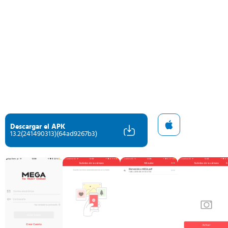
Descargar el APK
13.2(241490313)(64ad9267b3)