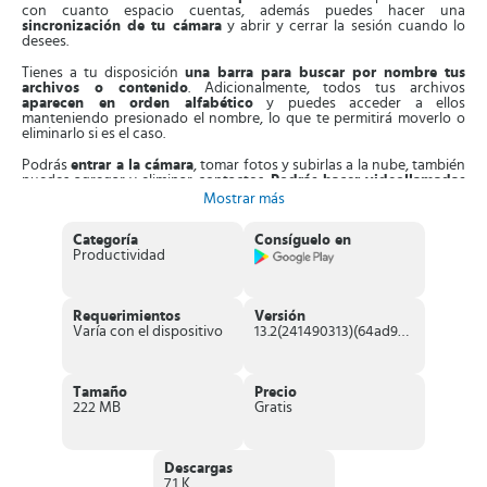
con cuanto espacio cuentas, además puedes hacer una
sincronización de tu cámara
y abrir y cerrar la sesión cuando lo
desees.
Tienes a tu disposición
una barra para buscar por nombre tus
archivos o contenido
. Adicionalmente, todos tus archivos
aparecen en orden alfabético
y puedes acceder a ellos
manteniendo presionado el nombre, lo que te permitirá moverlo o
eliminarlo si es el caso.
Podrás
entrar a la cámara
, tomar fotos y subirlas a la nube, también
puedes agregar y eliminar contactos.
Podrás hacer videollamadas
con el micrófono de tu dispositivo móvil subirlas y mantenerlas
Mostrar más
cifradas.
Categoría
Consíguelo en
Características sobresalientes de Mega
Productividad
Con
Mega
podrás tener
almacenados hasta 50 GB
completamente gratis
. Sin embargo, podrás suscribirte a
cualquiera de sus servicios pagos como
Pro Lite, Pro I, Pro II y
Requerimientos
Versión
Pro III
si necesitas más GB de almacenamiento.
Varía con el dispositivo
13.2(241490313)(64ad9267b3)
Todo el contenido que almacenes en la nube
puedes cifrarlo y
descifrarlo solamente con tu contraseña
, nadie más puede
tener acceso a él. Podrás también mantener cifradas las
videollamadas, lo que significa que las puedes tener
Tamaño
Precio
absolutamente privadas.
222 MB
Gratis
El diseño de Mega es muy elegante y sencillo
, de hecho no
tiene iconos o funciones que sean innecesarias o muy
complicadas.
Proporciona máxima seguridad
a todos tus datos, ya que
Descargas
cuenta con el mejor cifrado y encriptación existente.
7.1 K