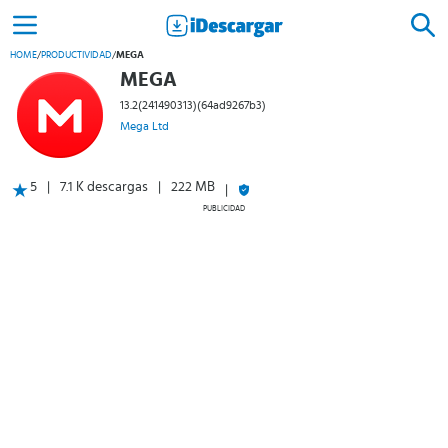
HOME
/
PRODUCTIVIDAD
/
MEGA
MEGA
13.2(241490313)(64ad9267b3)
Mega Ltd
5
7.1 K descargas
222 MB
PUBLICIDAD