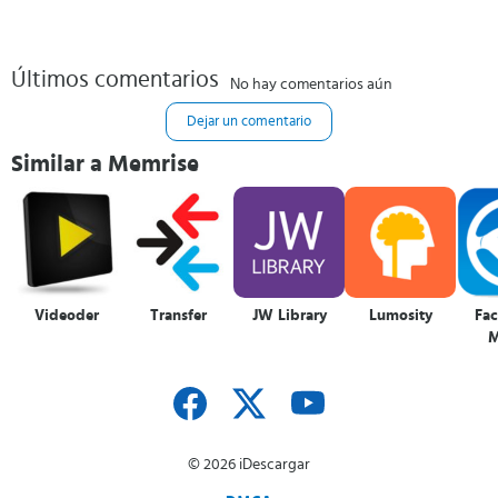
Últimos comentarios
No hay comentarios aún
Dejar un comentario
Similar a Memrise
Videoder
Transfer
JW Library
Lumosity
Fa
M
© 2026 iDescargar