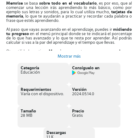
Memrise
se basa
sobre todo en el vocabulario
, es por eso, que al
comenzar una lección irás aprendiendo lo más básico, como por
ejemplo sus letras y sonidos, para lo cual utiliza mucho,
tarjetas de
memoria
, lo que te ayudarán a practicar y recordar cada palabra o
frase que estés aprendiendo.
Al paso que vayas avanzando en el aprendizaje, puedes ir
midiendo
tu progreso
en el menú principal donde se te indicará el porcentaje
de lo que has avanzado y lo que te resta por aprender. Así podrás
calcular si vas a la par del aprendizaje y el tiempo que llevas.
Otra utilidad que tiene
Memrise
, es que te prepara para
aprobar un
examen específico
, por ejemplo para TESOL, GMAT, entre otros.
Mostrar más
Características interesantes de Memrise
Categoría
Consíguelo en
Educación
Cuentas con Chatbots en línea
que te ayudarán a mejorar tus
conversaciones. Tendrás la oportunidad de
interactuar con
hablantes nativos
del idioma, lo que te ayudará
específicamente en la pronunciación correcta de las palabras o
Requerimientos
Versión
frases.
Varía con el dispositivo.
2024.05.14.0
Posee una
gran variedad de juegos interactivos
, con los que
podrás ir aprendiendo y practicando a la vez, como por ejemplo,
habilidades auditivas, palabras fáciles y difíciles, revisión clásica
y rápida, entre otros.
Tamaño
Precio
Memrise
pone a tu disposición
el modo Offline
, con el que
28 MB
Gratis
puedes seguir practicando aunque no estés conectado a
internet.
Puedes personalizar tu aplicación
y aprender a tu propio
ritmo.
Descargas
La aplicación
es gratis
, pero cuentas con una versión paga
1.1 K