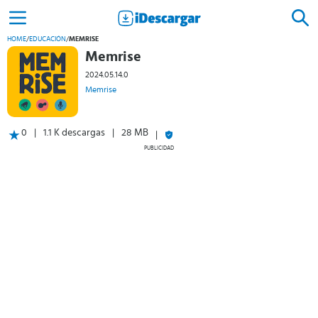
HOME
/
EDUCACIÓN
/
MEMRISE
Memrise
2024.05.14.0
Memrise
0
1.1 K descargas
28 MB
PUBLICIDAD