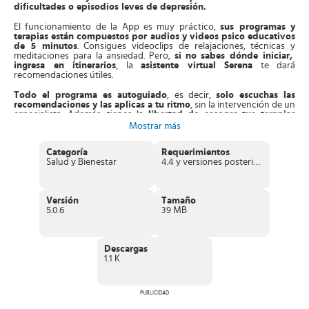
dificultades o episodios leves de depresión.
El funcionamiento de la App es muy práctico,
sus programas y
terapias están compuestos por audios y videos psico educativos
de 5 minutos
. Consigues videoclips de relajaciones, técnicas y
meditaciones para la ansiedad. Pero,
si
no sabes dónde iniciar,
ingresa en itinerarios
, la
asistente virtual Serena
te dará
recomendaciones útiles.
Todo el programa es autoguiado
, es decir,
solo escuchas las
recomendaciones y las aplicas a tu ritmo
, sin la intervención de un
especialista. Además, tienes la
libertad de escoger tus terapias
psicológicas
acorde a tus necesidades.
Mostrar más
De este modo,
Serenmind
se vale de la
Terapia Cognitivo-
Categoría
Requerimientos
Conductual
, la cual te da herramientas para
controlar tus
Salud y Bienestar
4.4 y versiones posteriores
emociones, conductas, pensamientos
y de esta manera estos no
te afectan entre sí. Te ayuda a cambiar tu forma de pensar y
despejar las ideas negativas.
Versión
Tamaño
Además,
puedes practicar Mindfulness
, técnica psicológica que te
5.0.6
39 MB
ayuda a disfrutar de tus actividades diarias.
Ofrece sugerencias
prácticas para minimizar los niveles de ansiedad
en situaciones
difíciles.
Descargas
También,
otro de sus programas se basa en la Psicología positiva
,
1.1 K
la cual refuerza tus virtudes, cualidades y emociones. Además, este
programa te
ayuda a canalizar los sentimientos negativos
que
surgen al no lograr todos tus objetivos.
PUBLICIDAD
Es más, te da
herramientas para reducir el impacto de estrés en