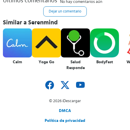
Últimos comentarios
No hay comentarios aún
Dejar un comentario
Similar a Serenmind
Calm
Yoga Go
Salud
BodyFast
W
Responde
© 2026 iDescargar
DMCA
Política de privacidad