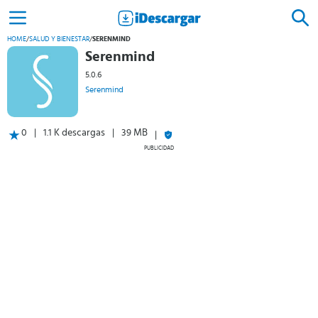
HOME
/
SALUD Y BIENESTAR
/
SERENMIND
Serenmind
5.0.6
Serenmind
0
1.1 K descargas
39 MB
PUBLICIDAD