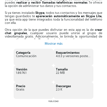
puedes
realizar y recibir llamadas telefónicas normales
. Te ofrece
la opción de administrar tus datos y tus contactos.
Si ya tienes instalado
Skype
, todos tus contactos y los mensajes que
tengas guardados te
aparecerán automáticamente en Skype Lite
,
ya que esta app tiene integrados toda la funcionalidad del teléfono
con ella.
Otra opción de la que puedes disfrutar en esta app es la de
crear
chat grupales
, cualquier usuario puede unirse al grupo de
videollamada gratis. Adicionalmente, te brinda la oportunidad de
compartir enlaces de llamadas
desde esta aplicación con amigos
que estén conectados en otras aplicaciones como Facebook
Mostrar más
Messenger, SMS o WhatsApp.
Categoría
Requerimientos
Esta app tiene una función especial solo para ser usada por los
Comunicación
4.0.3 y versiones posteriores
usuarios de la India y es
SMS Insights
, que permite extraer de forma
inteligente toda la información de los mensajes SMS y hacer su
presentación de acuerdo a su categoría:
citas, viajes o finanzas
.
Versión
Tamaño
Con esta función activa podrás realizar un
seguimiento de tus
1.89.76.1
22 MB
citas
, saber cuáles son los
saldos en tus cuentas bancarias
,
hacerles
seguimiento a las compras
que realices en línea; además
puedes
hacer la revisión y pagos de tus facturas
.
Precio
Descargas
Características de
Skype Lite – Free Video
Gratis
2.3 K
Call & Chat
Reduce
de manera considerable tu
consumo de datos
al
PUBLICIDAD
realizar llamadas y video llamadas.
Te permite
realizar llamadas gratis a teléfonos móviles y fijos