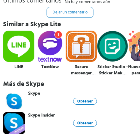
Últimos comentarios
No hay comentarios aún
Dejar un comentario
Similar a Skype Lite
LINE
TextNow
Secure
Sticker Studio -
Nuevo
messenger
Sticker Maker
para
SafeUM
para WhatsApp
Más de Skype
Skype
Obtener
Skype Insider
Obtener