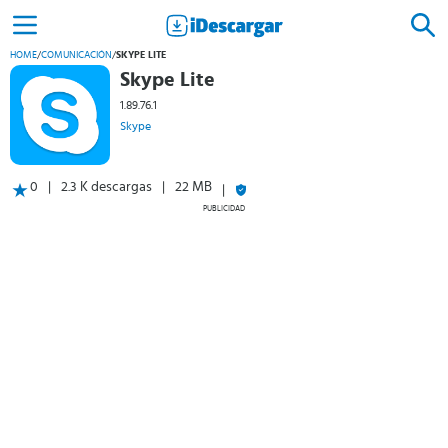
HOME
/
COMUNICACIÓN
/
SKYPE LITE
Skype Lite
1.89.76.1
Skype
0
2.3 K descargas
22 MB
PUBLICIDAD