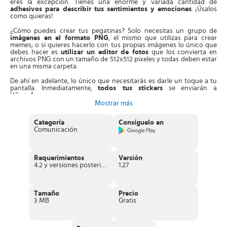
eres la excepción. Tienes una enorme y variada cantidad de
adhesivos para describir tus sentimientos y emociones
. ¡Úsalos
como quieras!
¿Cómo puedes crear tus pegatinas? Solo necesitas un grupo de
imágenes en el formato PNG
, el mismo que utilizas para crear
memes; o si quieres hacerlo con tus propias imágenes lo único que
debes hacer es
utilizar un editor de fotos
que los convierta en
archivos PNG con un tamaño de 512x512 pixeles y todas deben estar
en una misma carpeta.
De ahí en adelante, lo único que necesitarás es darle un toque a tu
pantalla. Inmediatamente,
todos tus stickers
se enviarán a
WhatsApp.
Mostrar más
¡No te quedes atrás! comienza a utilizar esta herramienta y en cada
conversación todo lo que quieras decir,
dilo a través de una
Categoría
Consíguelo en
pegatina.
Es más fácil, rápido y seguro, ya no tendrás que pasar
Comunicación
largo rato escribiendo como te sientes; ¡díselo con un Sticker
personal!
Características de Sticker personales para
Requerimientos
Versión
WhatsApp
4.2 y versiones posteriores
1.27
Te permite
crear tus propios Sticker
, o también puedes utilizar
memes ya predefinidos.
Las pegatinas que compartas con tus amigos,
Tamaño
Precio
podrán ser
guardadas por ellos
3 MB
y utilizadas en sus propios chats.
Gratis
Todos los stickers que diseñes
quedarán vinculados a la
app.
De esta manera si desinstalas la app, todas tus creaciones
desaparecerán.