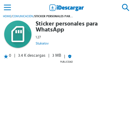
HOME
/
COMUNICACIÓN
/
STICKER PERSONALES PARA WHATSAPP
Sticker personales para
WhatsApp
1.27
Stukalov
0
3.4 K descargas
3 MB
PUBLICIDAD