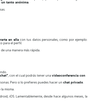
s un tanto anónima
.
sas.
rarte en ella
con tus datos personales, como por ejemplo:
para el perfil.
ik de una manera más rápida.
endo.
chat”
, con el cual podrás tener una
videoconferencia con
sonas. Pero si lo prefieres puedes hacer un
chat privado
.
e la misma.
Android, iOS. Lamentablemente, desde hace algunos meses, la