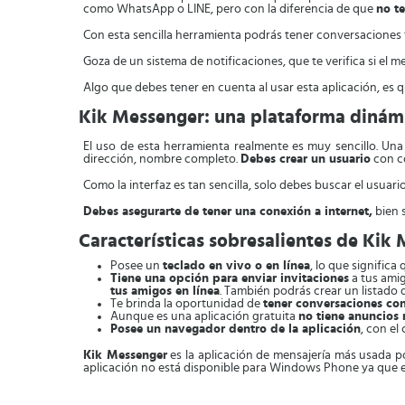
como WhatsApp o LINE, pero con la diferencia de que
no t
Con esta sencilla herramienta podrás tener conversaciones ti
Goza de un sistema de notificaciones, que te verifica si el me
Algo que debes tener en cuenta al usar esta aplicación, es
Kik Messenger: una plataforma dinámi
El uso de esta herramienta realmente es muy sencillo. Una
dirección, nombre completo.
Debes crear un usuario
con co
Como la interfaz es tan sencilla, solo debes buscar el usua
Debes asegurarte de tener una conexión a internet,
bien 
Características sobresalientes de Kik
Posee un
teclado en vivo o en línea
, lo que signific
Tiene una opción para enviar invitaciones
a tus ami
tus amigos en línea
. También podrás crear un listado 
Te brinda la oportunidad de
tener conversaciones co
Aunque es una aplicación gratuita
no tiene anuncios 
Posee un navegador dentro de la aplicación
, con el
Kik Messenger
es la aplicación de mensajería más usada p
aplicación no está disponible para Windows Phone ya que el