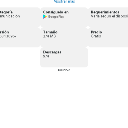
Mostrar más
tegoría
Consíguelo en
Requerimientos
municación
rsión
Tamaño
Precio
.68.1.30967
274 MB
Gratis
Descargas
974
PUBLICIDAD