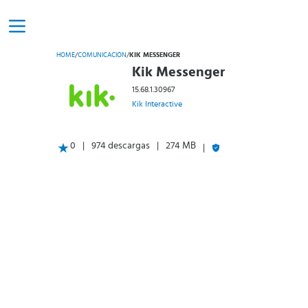
HOME
/
COMUNICACIÓN
/
KIK MESSENGER
Kik Messenger
15.68.1.30967
Kik Interactive
0
974 descargas
274 MB