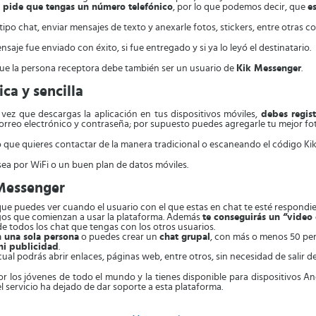
e pide que tengas un número telefónico
, por lo que podemos decir, que
e
po chat, enviar mensajes de texto y anexarle fotos, stickers, entre otras co
nsaje fue enviado con éxito, si fue entregado y si ya lo leyó el destinatario.
 que la persona receptora debe también ser un usuario de
Kik Messenger
.
ca y sencilla
 vez que descargas la aplicación en tus dispositivos móviles,
debes regist
rreo electrónico y contraseña; por supuesto puedes agregarle tu mejor foto 
rio que quieres contactar de la manera tradicional o escaneando el código K
sea por WiFi o un buen plan de datos móviles.
 Messenger
a que puedes ver cuando el usuario con el que estas en chat te esté respondi
gos que comienzan a usar la plataforma. Además
te conseguirás un “video 
de todos los chat que tengas con los otros usuarios.
n una sola persona
o puedes crear un
chat grupal
, con más o menos 50 per
ni publicidad
.
 cual podrás abrir enlaces, páginas web, entre otros, sin necesidad de salir d
or los jóvenes de todo el mundo y la tienes disponible para dispositivos 
 servicio ha dejado de dar soporte a esta plataforma.