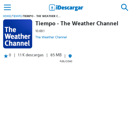
HOME
/
TIEMPO
/
TIEMPO - THE WEATHER CHANNEL
Tiempo - The Weather Channel
10.69.1
The Weather Channel
0
1.1 K descargas
85 MB
PUBLICIDAD