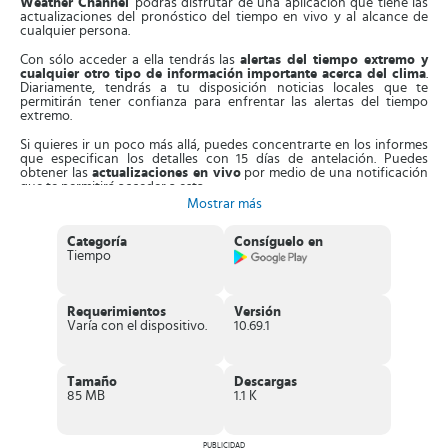
Weather Channel
podrás disfrutar de una aplicación que tiene las
actualizaciones del pronóstico del tiempo en vivo y al alcance de
cualquier persona.
Con sólo acceder a ella tendrás las
alertas del tiempo extremo y
cualquier otro tipo de información importante acerca del clima
.
Diariamente, tendrás a tu disposición noticias locales que te
permitirán tener confianza para enfrentar las alertas del tiempo
extremo.
Si quieres ir un poco más allá, puedes concentrarte en los informes
que especifican los detalles con 15 días de antelación. Puedes
obtener las
actualizaciones en vivo
por medio de una notificación
que te permitirá acceder a esta.
Mostrar más
Es ideal para
planificar las actividades al aire libre
. Tomando en
cuenta sus detalles, podrás saber qué día elegir para dicha actividad
Categoría
Consíguelo en
y cuál día ni siquiera pensar hacerla. Además, la lluvia no te tomará
Tiempo
por sorpresa ya que estarás preparado en cualquier momento.
Asimismo, las personas que se preocupan el día a día por sus
alergias
pueden obtener algunas alertas de alto riesgo de alergias
Requerimientos
Versión
por medio de esta aplicación y algunos consejos para sobrellevarlas.
Varía con el dispositivo.
10.69.1
Y no dejemos a un lado los detalles importantes que tengan que ver
con
tormentas, incendios, frío invernal y truenos.
Estarás
preparado en todo momento para enfrentar el clima que impera en
Tamaño
Descargas
tu localidad. Sin duda, esta aplicación será una compañera de tu día
85 MB
1.1 K
a día.
En las últimas actualizaciones de la aplicación se ha mejorado la
experiencia y recorrido. Por ejemplo,
se han corregido errores de
PUBLICIDAD