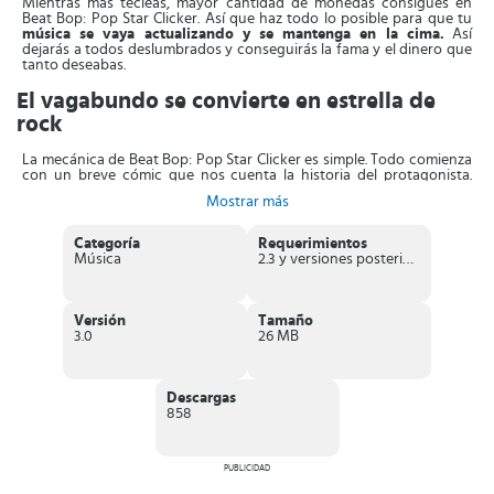
Mientras más tecleas, mayor cantidad de monedas consigues en
Beat Bop: Pop Star Clicker. Así que haz todo lo posible para que tu
música se vaya actualizando y se mantenga en la cima.
Así
dejarás a todos deslumbrados y conseguirás la fama y el dinero que
tanto deseabas.
El vagabundo se convierte en estrella de
rock
La mecánica de Beat Bop: Pop Star Clicker es simple. Todo comienza
con un breve cómic que nos cuenta la historia del protagonista.
Seguidamente, el
juego propone una serie de objetivos que
Mostrar más
debes ir alcanzando
. Para conseguirlos, necesitarás dinero, y este
llega con cada tap que hagas en la pantalla.
Categoría
Requerimientos
Pero no todo vendrá con los taps, recuerda que ser exitoso
Música
2.3 y versiones posteriores
depende también de
promocionarte, vender productos
relacionados con tu música y mantener tu imagen intacta
. En
consecuencia, debes invertir estratégicamente lo que ganas para
que se multipliquen tus ganancias.
Versión
Tamaño
3.0
26 MB
Además, el
músico subirá de nivel y esto supondrá que quienes
pasen por la calle y lo oigan dejen más dinero
. Esta es otra forma
de ganar muchas más monedas de oro. Sin mencionar que cada
tanto, puedes ir a que te hagan una lectura de las cartas del tarot
Descargas
para que tengas más suerte en el futuro.
858
Finalmente, para agregarle un toque de emoción al juego, tienes que
lidiar con escándalos mediáticos e instrumentos rotos
. Sin
embargo, tu músico tiene una fortaleza mayor y podrá salir de esos
PUBLICIDAD
reveses sin problemas.