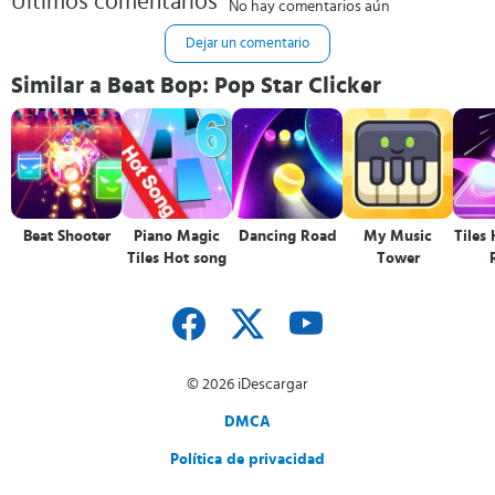
Últimos comentarios
No hay comentarios aún
Dejar un comentario
Similar a Beat Bop: Pop Star Clicker
Beat Shooter
Piano Magic
Dancing Road
My Music
Tiles
Tiles Hot song
Tower
© 2026 iDescargar
DMCA
Política de privacidad