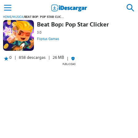
HOME
/
MÚSICA
/
BEAT BOP: POP STAR CLICKER
Beat Bop: Pop Star Clicker
3.0
Fliptus Games
0
858 descargas
26 MB
PUBLICIDAD