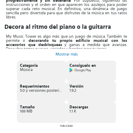
progresivamente y sin detenerte
. Por supuesto, siguiendo las
instrucciones y el orden en que aparecen los azulejos para poder
superar cada reto musical. En definitiva, una dinámica de juego
sencilla pero divertida para que disfrutes de la música en tus ratos
libres.
Decora al ritmo del piano o la guitarra
My Music Tower es algo más que un juego de música. También te
permite ir
decorando tu propio edificio musical con los
accesorios que desbloqueas
y ganas a medida que avanzas.
Descubre temas nuevos, variados y bonitos para tu torre.
Mostrar más
Crea una ciudad musical y conviértete en el mejor anfitrión.
Prepárate para
invitar a otros músicos y comenzar la mejor fiesta
Categoría
Consíguelo en
temática
. Recibe los regalos que tus invitados han reservado para ti.
Música
Jugar es muy sencillo, solo tienes que
comenzar a tocar los
mosaicos que caen progresivamente en la pantalla
. Toca cada
uno y mantén presionado cuando sea necesario. Las cajas de regalo
Requerimientos
Versión
son premios, así que no las pases por alto y tócalas también. Ten
5.0 y versiones posteriores
1.9.2
cuidado de no presionar las bombas, porque acabarán con la pieza
musical que estás tocando.
¿Te gusta la música clásica? ¿Quieres tener un bonito edificio
Tamaño
Descargas
musical? ¡Entonces no dejes de descargar My Music Tower! Vive
169 MB
1.1 K
una aventura de ensueño acompañada de los compases de
hermosas melodías.
Características de My Music Tower
PUBLICIDAD