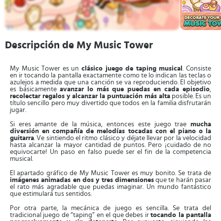
Descripción de My Music Tower
My Music Tower es un
clásico juego de taping musical
. Consiste
en ir tocando la pantalla exactamente como te lo indican las teclas o
azulejos a medida que una canción se va reproduciendo. El objetivo
es básicamente
avanzar lo más que puedas en cada episodio
,
recolectar regalos y alcanzar la puntuación más alta
posible. Es un
título sencillo pero muy divertido que todos en la familia disfrutarán
jugar.
Si eres amante de la música, entonces este juego trae
mucha
diversión en compañía de melodías tocadas con el piano o la
guitarra
. Ve sintiendo el ritmo clásico y déjate llevar por la velocidad
hasta alcanzar la mayor cantidad de puntos. Pero ¡cuidado de no
equivocarte! Un paso en falso puede ser el fin de la competencia
musical.
El apartado gráfico de My Music Tower es muy bonito. Se trata de
imágenes animadas en dos y tres dimensiones
que te harán pasar
el rato más agradable que puedas imaginar. Un mundo fantástico
que estimulará tus sentidos.
Por otra parte, la mecánica de juego es sencilla. Se trata del
tradicional juego de “taping” en el que debes ir
tocando la pantalla