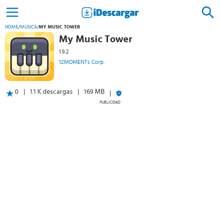
HOME
/
MÚSICA
/
MY MUSIC TOWER
My Music Tower
1.9.2
12MOMENTs Corp.
0
1.1 K descargas
169 MB
PUBLICIDAD