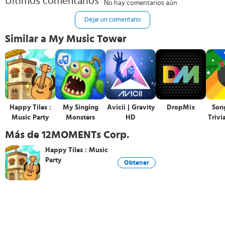
Últimos comentarios
No hay comentarios aún
Dejar un comentario
Similar a My Music Tower
Happy Tiles :
My Singing
Avicii | Gravity
DropMix
Son
Music Party
Monsters
HD
Trivi
Más de 12MOMENTs Corp.
Happy Tiles : Music
Party
Obtener