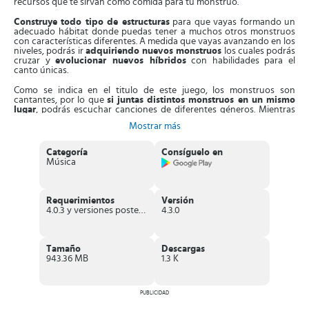
recursos que te sirvan como comida para tu monstruo.
Construye todo tipo de estructuras
para que vayas formando un
adecuado hábitat donde puedas tener a muchos otros monstruos
con características diferentes. A medida que vayas avanzando en los
niveles, podrás ir
adquiriendo nuevos monstruos
los cuales podrás
cruzar y
evolucionar nuevos híbridos
con habilidades para el
canto únicas.
Como se indica en el titulo de este juego, los monstruos son
cantantes, por lo que
si juntas distintos monstruos en un mismo
lugar
, podrás escuchar canciones de diferentes géneros. Mientras
algunos monstruos
tocan instrumentos de viento
, otros
son muy
Mostrar más
buenos con los tambores
y otros más colaboran con una voz
grave.
Categoría
Consíguelo en
¡
Tendrás la mejor banda sonora de encantadoras criaturas
!
Música
Además, si logras realizar combinaciones de monstruos en distintas
partes del mapa, obtendrás distintas melodías que complacerán tu
oído.
Requerimientos
Versión
Colecciona la mayor cantidad de monstruos cantantes
y
4.0.3 y versiones posteriores
4.3.0
colócalos en esta isla, consigue alimentos sanos y sabrosos para que
crezcan más rápido. A medida que vayan creciendo tus mascotas,
también desarrollarán nuevas y hermosas canciones.
Tamaño
Descargas
Al ir superando los niveles tendrás la posibilidad de
realizar mejoras
943.36 MB
1.3 K
y decoraciones a tu isla
con el fin de que sea un lugar muy bonito
donde vivir y que tenga tu toque personal. Adicionalmente, debes ir
completando objetivos
impuestos dentro del juego para avanzar
en las partidas.
PUBLICIDAD