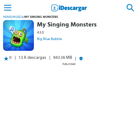
HOME
/
MÚSICA
/
MY SINGING MONSTERS
My Singing Monsters
4.3.0
Big Blue Bubble
0
1.3 K descargas
943.36 MB
PUBLICIDAD