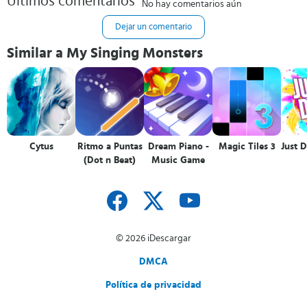
Últimos comentarios
No hay comentarios aún
Dejar un comentario
Similar a My Singing Monsters
Cytus
Ritmo a Puntas
Dream Piano -
Magic Tiles 3
Just 
(Dot n Beat)
Music Game
© 2026 iDescargar
DMCA
Política de privacidad