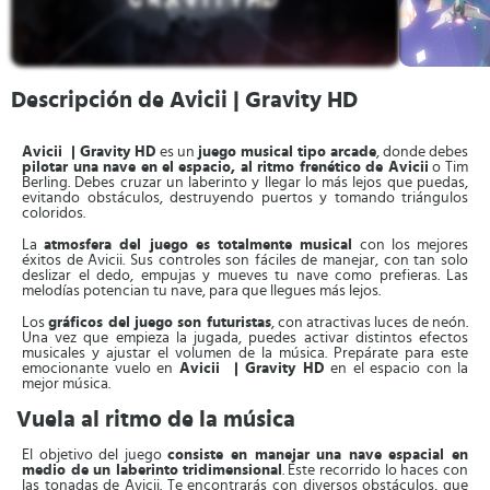
Descripción de Avicii | Gravity HD
Avicii | Gravity HD
es un
juego musical tipo arcade
, donde debes
pilotar una nave en el
espacio, al ritmo frenético de Avicii
o Tim
Berling. Debes cruzar un laberinto y llegar lo más lejos que puedas,
evitando obstáculos, destruyendo puertos y tomando triángulos
coloridos.
La
atmosfera del juego es totalmente musical
con los mejores
éxitos de Avicii. Sus controles son fáciles de manejar, con tan solo
deslizar el dedo, empujas y mueves tu nave como prefieras. Las
melodías potencian tu nave, para que llegues más lejos.
Los
gráficos del juego son futuristas
, con atractivas luces de neón.
Una vez que empieza la jugada, puedes activar distintos efectos
musicales y ajustar el volumen de la música. Prepárate para este
emocionante vuelo en
Avicii | Gravity HD
en el espacio con la
mejor música.
Vuela al ritmo de la música
El objetivo del juego
consiste en manejar una nave espacial en
medio de un laberinto
tridimensional
. Este recorrido lo haces con
las tonadas de Avicii. Te encontrarás con diversos obstáculos, que