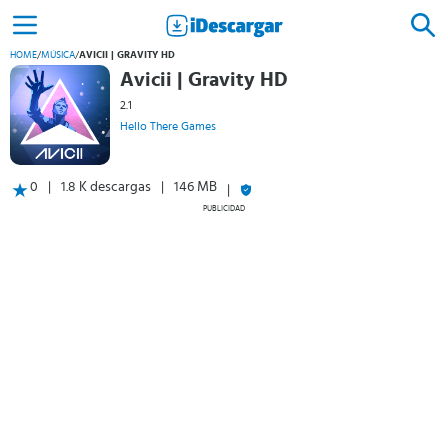
HOME
/
MÚSICA
/
AVICII | GRAVITY HD
Avicii | Gravity HD
2.1
Hello There Games
0
1.8 K descargas
146 MB
PUBLICIDAD