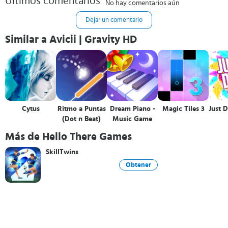
Últimos comentarios
No hay comentarios aún
Dejar un comentario
Similar a Avicii | Gravity HD
Cytus
Ritmo a Puntas
Dream Piano -
Magic Tiles 3
Just 
(Dot n Beat)
Music Game
Más de Hello There Games
SkillTwins
Obtener