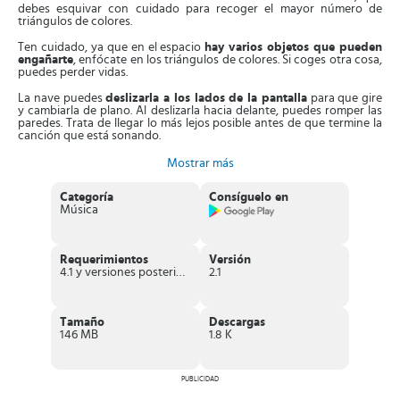
debes esquivar con cuidado para recoger el mayor número de
triángulos de colores.
Ten cuidado, ya que en el espacio
hay varios objetos que pueden
engañarte
, enfócate en los triángulos de colores. Si coges otra cosa,
puedes perder vidas.
La nave puedes
deslizarla a los lados de la pantalla
para que gire
y cambiarla de plano. Al deslizarla hacia delante, puedes romper las
paredes. Trata de llegar lo más lejos posible antes de que termine la
canción que está sonando.
Además,
en el primer nivel contarás con una sola nave y
Mostrar más
escenario
. Cuando vas avanzando,
consigues créditos
, que te
permiten desbloquear 8 naves diferentes, con nuevos escenarios.
Categoría
Consíguelo en
También,
puedes activar nuevas canciones
. Por otra parte, la
Música
intensidad y velocidad del juego aumentan, dificultando que llegues
lo más lejos que puedas.
Cuando progresas en cada jugada,
las canciones de Avicii van
Requerimientos
Versión
cambiando
, mostrándote sus mejores éxitos. Esto mejora tu
4.1 y versiones posteriores
2.1
experiencia en los diferentes niveles del juego.
Adicionalmente, el juego cuenta con anuncios que pausan la jugada
un momento, que luego puedes continuar donde lo dejaste. El
juego
Tamaño
Descargas
es totalmente gratis
con algunas compras integradas.
146 MB
1.8 K
Es más,
puedes jugar sin estar conectado a la red
. Tienes unos
4
potenciadores
antes de iniciar cada partida.
Elige preferiblemente
el imán
, que atrae los triángulos. Esta táctica te ayuda a subir en la
PUBLICIDAD
puntuación y conseguir más créditos, ideales para mejorar tus