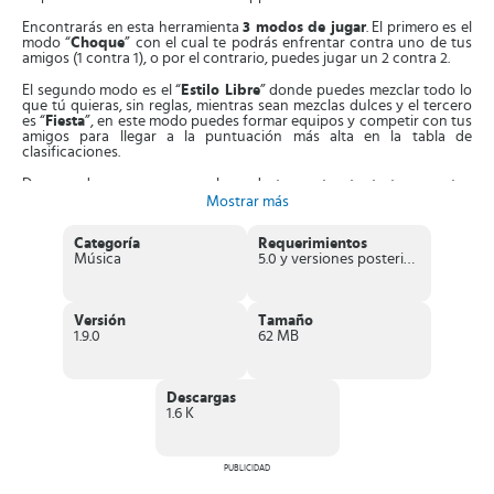
Encontrarás en esta herramienta
3 modos de jugar
. El primero es el
modo “
Choque
” con el cual te podrás enfrentar contra uno de tus
amigos (1 contra 1), o por el contrario, puedes jugar un 2 contra 2.
El segundo modo es el “
Estilo Libre
” donde puedes mezclar todo lo
que tú quieras, sin reglas, mientras sean mezclas dulces y el tercero
es “
Fiesta
”, en este modo puedes formar equipos y competir con tus
amigos para llegar a la puntuación más alta en la tabla de
clasificaciones.
De acuerdo a como vayas colocando tus cartas, tanto tu como tus
amigos,
podrán escuchar una mezcla personalizada
la cual irá
Mostrar más
teniendo sentido en tiempo real. El objetivo principal de este juego
musical es
acumular 21 puntos
antes de que lo haga tu oponente o
Categoría
Requerimientos
el equipo rival.
Música
5.0 y versiones posteriores
Es recomendable que
aprendas a combinar las cartas
para que
puedas realizar las mejores mezclas y obtener la mayor puntuación
posible.
Versión
Tamaño
1.9.0
62 MB
En esta herramienta puedes encontrar diferentes canciones de
algunos de los siguientes artistas:
Afrojack, Bruno Mars, Carrie
Underwood, Ricky Martin, Ed Sheeran, Franz Ferdinand,
Weezer, Sean Paul
, entre muchos otros.
Descargas
1.6 K
Mezcla tus canciones en tiempo real y baila al ritmo de la música,
mientras acumulas puntos que te llevarán a los primeros lugares en
clasificación mundial.
PUBLICIDAD
Características de DropMix