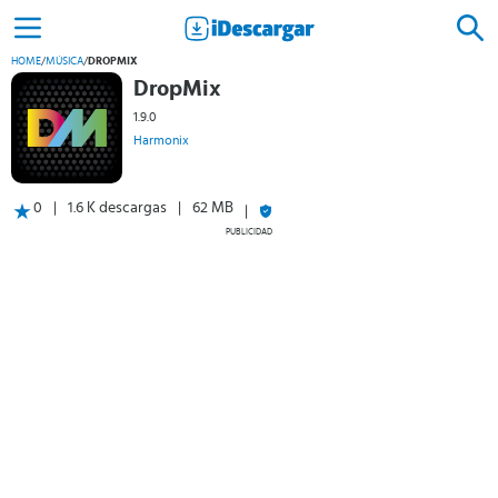
HOME
/
MÚSICA
/
DROPMIX
DropMix
1.9.0
Harmonix
0
1.6 K descargas
62 MB
PUBLICIDAD