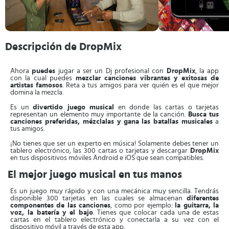
Descripción de DropMix
Ahora
puedes
jugar a ser un Dj profesional con
DropMix
, la app
con la cual puedes
mezclar canciones vibrantes y exitosas de
artistas famosos
. Reta a tus amigos para ver quién es el que mejor
domina la mezcla.
Es un
divertido juego musical
en donde las cartas o tarjetas
representan un elemento muy importante de la canción.
Busca tus
canciones preferidas, mézclalas y gana las batallas musicales
a
tus amigos.
¡No tienes que ser un experto en música! Solamente debes tener un
tablero electrónico, las 300 cartas o tarjetas y descargar
DropMix
en tus dispositivos móviles Android e iOS que sean compatibles.
El mejor juego musical en tus manos
Es un juego muy rápido y con una mecánica muy sencilla. Tendrás
disponible 300 tarjetas en las cuales se almacenan
diferentes
componentes de las canciones
, como por ejemplo:
la guitarra, la
voz, la batería y el bajo
. Tienes que colocar cada una de estas
cartas en el tablero electrónico y conectarla a su vez con el
dispositivo móvil a través de esta app.