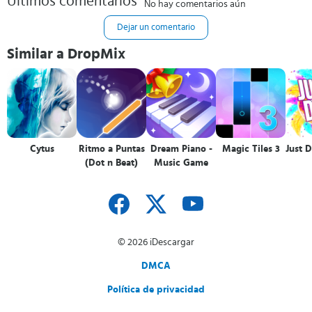
Últimos comentarios
No hay comentarios aún
Dejar un comentario
Similar a DropMix
Cytus
Ritmo a Puntas
Dream Piano -
Magic Tiles 3
Just 
(Dot n Beat)
Music Game
© 2026 iDescargar
DMCA
Política de privacidad