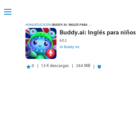
HOME
/
EDUCACIÓN
/
BUDDY.AI: INGLÉS PARA NIÑOS
Buddy.ai: Inglés para niños
6.0.2
AI Buddy Inc.
0
1.3 K descargas
244 MB