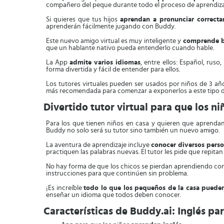
compañero del peque durante todo el proceso de aprendiza
Si quieres que tus hijos
aprendan a pronunciar correcta
aprenderán fácilmente jugando con Buddy.
Este nuevo amigo virtual es muy inteligente y
comprende bi
que un hablante nativo pueda entenderlo cuando hable.
La App
admite varios idiomas
, entre ellos: Español, rus
forma divertida y fácil de entender para ellos.
Los tutores virtuales pueden ser usados por niños de 3 añ
más recomendada para comenzar a exponerlos a este tipo di
Divertido tutor virtual para que los n
Para los que tienen niños en casa y quieren que aprendan 
Buddy no solo será su tutor sino también un nuevo amigo.
La aventura de aprendizaje incluye
conocer diversos perso
practiquen las palabras nuevas. El tutor les pide que repita
No hay forma de que los chicos se pierdan aprendiendo c
instrucciones para que continúen sin problema.
¡Es increíble
todo lo que los pequeños de la casa pueden
enseñar un idioma que todos deben conocer.
Características de Buddy.ai: Inglés pa