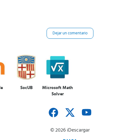
Dejar un comentario
le
SocUB
Microsoft Math
Solver
© 2026 iDescargar