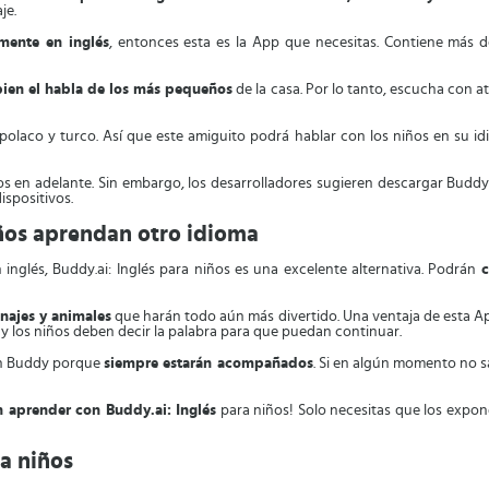
je.
mente en inglés
, entonces esta es la App que necesitas. Contiene más 
en el habla de los más pequeños
de la casa. Por lo tanto, escucha con at
o, polaco y turco. Así que este amiguito podrá hablar con los niños en su id
os en adelante. Sin embargo, los desarrolladores sugieren descargar Buddy
spositivos.
iños aprendan otro idioma
inglés, Buddy.ai: Inglés para niños es una excelente alternativa. Podrán
c
najes y animales
que harán todo aún más divertido. Una ventaja de esta Ap
n y los niños deben decir la palabra para que puedan continuar.
on Buddy porque
siempre estarán acompañados
. Si en algún momento no s
 aprender con Buddy.ai: Inglés
para niños! Solo necesitas que los expo
ra niños