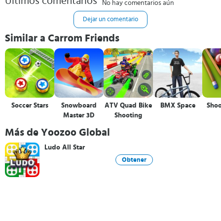
Últimos comentarios
No hay comentarios aún
Dejar un comentario
Similar a Carrom Friends
Soccer Stars
Snowboard
ATV Quad Bike
BMX Space
Shoo
Master 3D
Shooting
Más de Yoozoo Global
Ludo All Star
Obtener