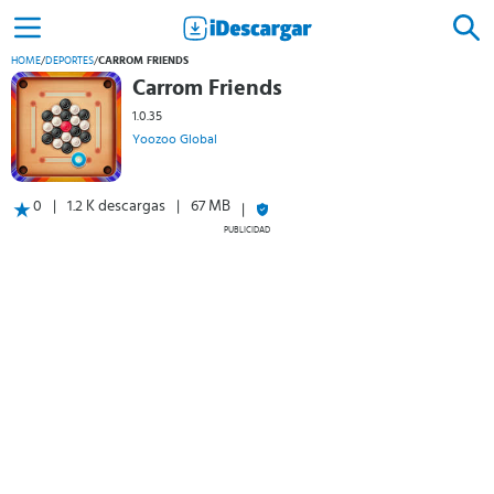
HOME
/
DEPORTES
/
CARROM FRIENDS
Carrom Friends
1.0.35
Yoozoo Global
0
1.2 K descargas
67 MB
PUBLICIDAD