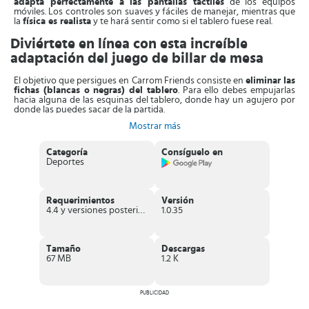
adapta perfectamente a las pantallas táctiles
de los equipos
móviles. Los controles son suaves y fáciles de manejar, mientras que
la
física es realista
y te hará sentir como si el tablero fuese real.
Diviértete en línea con esta increíble
adaptación del juego de billar de mesa
El objetivo que persigues en Carrom Friends consiste en
eliminar las
fichas (blancas o negras) del tablero
. Para ello debes empujarlas
hacia alguna de las esquinas del tablero, donde hay un agujero por
donde las puedes sacar de la partida.
Mostrar más
La versión digital de Carrom ofrece
varias modalidades de juego
.
Por lo tanto, podrás jugar en línea
contra un usuario
escogido al
azar. También puedes escoger el
modo multijugador o 2 Vs 2
Categoría
Consíguelo en
donde un equipo con dos jugadores se enfrenta contra otro equipo
Deportes
con un par de contrincantes. Esta última forma de juego también es
en línea.
Al comenzar la partida, se les indica a los jugadores las fichas que
Requerimientos
Versión
deben eliminar. Para jugar solo debes
deslizar el dedo hacia la
4.4 y versiones posteriores
1.0.35
derecha y la izquierda para establecer la posición de la ficha
que se lanzará. Después que tengas la ficha ubicada en el punto
deseado, entonces realizas otro deslizamiento con un movimiento
hacia atrás para que coja impulso.
Tamaño
Descargas
67 MB
1.2 K
Características de Carrom Friends
Juego de mesa digital
gratuito
.
PUBLICIDAD
Disponible en
IOS y Android
.
Incluye
anuncios y compras
dentro de la App.