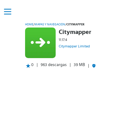
HOME
/
MAPAS Y NAVEGACIÓN
/
CITYMAPPER
Citymapper
11.17.4
Citymapper Limited
0
963 descargas
39 MB