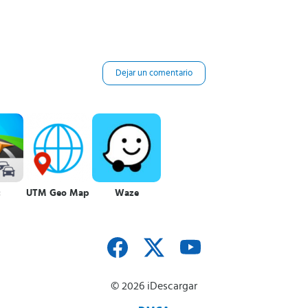
Dejar un comentario
c
UTM Geo Map
Waze
© 2026 iDescargar