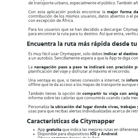
de transporte urbano, especialmente el público. También añad
Con esta aplicación podrás encontrar la
mejor forma de
contribución de los mismos usuarios, datos abiertos o el p
con excepción de África.
Para los usuarios que se han decidido a descargar Citymap
para encontrar la ruta para tu destino. Así que entra, verific
Encuentra la ruta más rápida desde tu
Es muy fácil usar Citymapper, solo debes
indicar el destino
a un autobús. Sencillamente espera a que la App te diga co
La
navegación paso a paso te indicará con precisión p
planificación del viaje y disfrutar al máximo el recorrido.
Una ventaja es que, si tienes conexión a internet, te
infor
offline que te da acceso a los mapas de transporte aunque 
También tienes la opción de
compartir tu viaje con amig
informa sobre las calorías que consumirás usando cada med
Personaliza
la ubicación del lugar donde vives, trabajas 
usas para que recibas alertas individualizadas acerca de ret
Características de Citymapper
App
gratuita
que indica las mejores rutas en diferentes
Disponible para dispositivos
IOS y Android
.