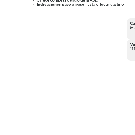
Ofrece
compras
dentro de la App.
Indicaciones paso a paso
hasta el lugar destino.
Mapas de las
ciudades más importantes
del mundo.
Notificaciones personalizadas
sobre el estado del tra
Modo offline
con acceso a mapas.
Comparte ubicación
en tiempo real.
Ca
Ma
En definitiva,
Citymapper es la App móvil que te guía po
Ve
11.