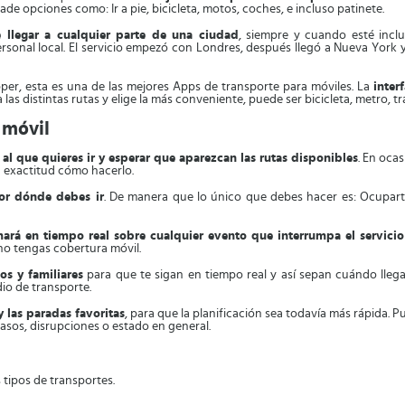
e opciones como: Ir a pie, bicicleta, motos, coches, e incluso patinete.
 llegar a cualquier parte de una ciudad
, siempre y cuando esté incl
ersonal local. El servicio empezó con Londres, después llegó a Nueva York y
per, esta es una de las mejores Apps de transporte para móviles. La
inter
a las distintas rutas y elige la más conveniente, puede ser bicicleta, metro, 
 móvil
 al que quieres ir y esperar que aparezcan las rutas disponibles
. En oca
n exactitud cómo hacerlo.
or dónde debes ir
. De manera que lo único que debes hacer es: Ocuparte 
mará en tiempo real sobre cualquier evento que interrumpa el servicio
no tengas cobertura móvil.
os y familiares
para que te sigan en tiempo real y así sepan cuándo llega
io de transporte.
y las paradas favoritas
, para que la planificación sea todavía más rápida. P
rasos, disrupciones o estado en general.
 tipos de transportes.