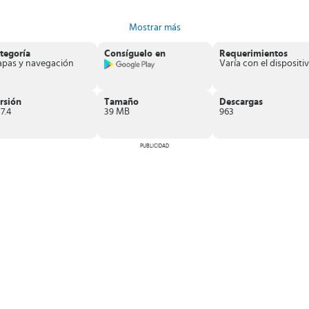
Mostrar más
nsporte público.
tegoría
Consíguelo en
Requerimientos
pas y navegación
Varía con el dispositiv
r la ciudad
y te ayuda a encontrar la mejor forma de llegar a tu destino.
rsión
Tamaño
Descargas
17.4
39 MB
963
PUBLICIDAD