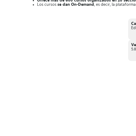
Ofrece más de 600 cursos organizados en 20 seccio
Los cursos
se dan On-Demand
, es decir, la plataform
Las clases se imparten en videos streaming
, que pu
Recibirás
constantes notificaciones de los cursos
en l
Aporta certificados avalados
por la plataforma y univ
Están disponibles en unos 12 idiomas.
Ca
Los cursos están subtitulados por si deseas tomarlo
Ed
Finalmente,
Coursera
es una herramienta educativa que ofre
Ve
5.8