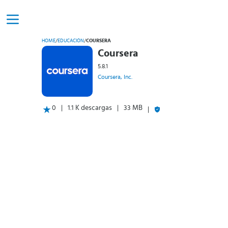
HOME
/
EDUCACIÓN
/
COURSERA
Coursera
5.8.1
Coursera, Inc.
0
1.1 K descargas
33 MB