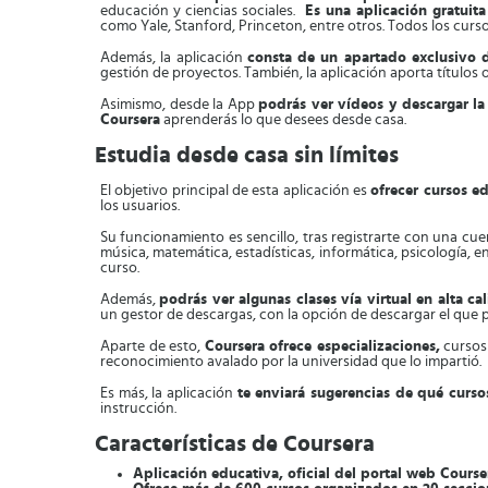
educación y ciencias sociales.
Es una aplicación gratuit
como Yale, Stanford, Princeton, entre otros. Todos los curs
Además, la aplicación
consta de un apartado exclusivo d
gestión de proyectos. También, la aplicación aporta títulos 
Asimismo, desde la App
podrás ver vídeos y descargar la
Coursera
aprenderás lo que desees desde casa.
Estudia desde casa sin límites
El objetivo principal de esta aplicación es
ofrecer cursos e
los usuarios.
Su funcionamiento es sencillo, tras registrarte con una cu
música, matemática, estadísticas, informática, psicología, en
curso.
Además,
podrás ver algunas clases vía virtual en alta c
un gestor de descargas, con la opción de descargar el que pr
Aparte de esto,
Coursera
ofrece especializaciones,
cursos 
reconocimiento avalado por la universidad que lo impartió.
Es más, la aplicación
te enviará sugerencias de
qué curso
instrucción.
Características de Coursera
Aplicación educativa, oficial del portal web Course