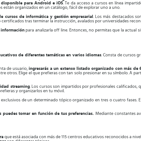
a disponible para Android e iOS
. Te da acceso a cursos en línea impartid
os están organizados en un catálogo, fácil de explorar uno a uno.
e cursos de informática y gestión empresarial
. Los más destacados son
o certificados tras terminar la instrucción, avalados por universidades recon
 información
para analizarla off line. Entonces, no permitas que la actual
ducativos de diferentes temáticas en varios idiomas
. Consta de cursos gr
enta de usuario,
ingresarás a un extenso
listado organizado con más de 
tre otros. Elige el que prefieras con tan solo presionar en su símbolo. A part
alidad streaming
. Los cursos son impartidos por profesionales calificados, 
efieras y organizarlos en tu móvil.
exclusivos de un determinado tópico organizado en tres o cuatro fases. Est
s puedes tomar en función de tus preferencias.
Mediante constantes av
ra
que está asociada con más de 115 centros educativos reconocidos a nivel