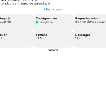
nes
con diferentes tópicos.
a se adapta a tu ritmo de aprendizaje.
edes descargar después.
Mostrar más
os que estás suscrito.
ersidad.
tegoría
Consíguelo en
Requerimientos
s en otro idioma
.
ucación
ce cursos de diferentes ámbitos. Son impartidos por universidades reconoci
rsión
Tamaño
Descargas
.1
33 MB
1.1 K
PUBLICIDAD