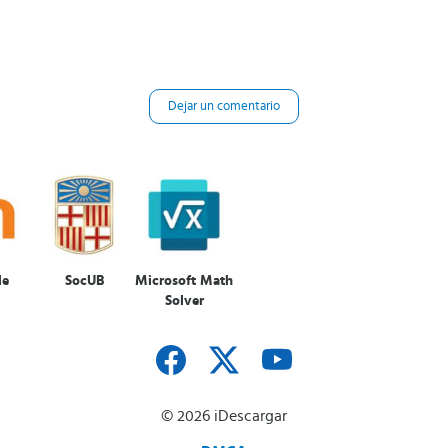
Dejar un comentario
le
SocUB
Microsoft Math
Solver
© 2026 iDescargar