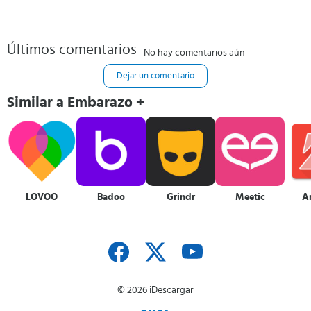
Últimos comentarios
No hay comentarios aún
Dejar un comentario
Similar a Embarazo +
LOVOO
Badoo
Grindr
Meetic
A
© 2026 iDescargar