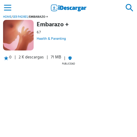
HOME
/
SER PADRES
/
EMBARAZO +
Embarazo +
6.7
Health & Parenting
0
2 K descargas
71 MB
PUBLICIDAD