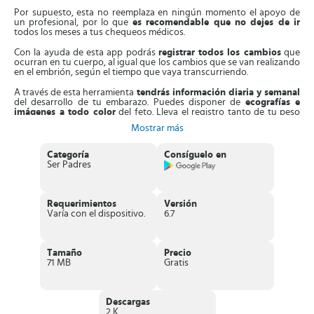
Por supuesto, esta no reemplaza en ningún momento el apoyo de
un profesional, por lo que
es recomendable que no dejes de ir
todos los meses a tus chequeos médicos.
Con la ayuda de esta app podrás
registrar todos los cambios
que
ocurran en tu cuerpo, al igual que los cambios que se van realizando
en el embrión, según el tiempo que vaya transcurriendo.
A través de esta herramienta
tendrás información diaria y semanal
del desarrollo de tu embarazo. Puedes disponer de
ecografías e
imágenes a todo color
del feto. Lleva el registro tanto de tu peso
como del bebé, además del calendario de las citas médicas.
Mostrar más
También dispones de información concerniente a los
ejercicios que
puedes realizar
sin comprometer la salud de tu bebé,
la dieta
Categoría
Consíguelo en
recomendada
para las mujeres embarazadas e información
Ser Padres
oportuna de todo el proceso del parto para que te vayas
familiarizando con este.
Como opciones adicionales podrás encontrar en esta app
una lista
Requerimientos
Versión
de todas las cosas que debes comprar y tener
al momento de dar
Varía con el dispositivo.
6.7
a luz, puedes ir eliminando la que vayas comprando.
Igualmente conseguirás,
un listado con diferentes nombres
tanto
para niñas como niños, esto con la intención de ayudarte un poco a
Tamaño
Precio
escoger el de tu bebé.
71 MB
Gratis
Características interesantes de Embarazo+
Descargas
Posee una
excelente interfaz de usuario
, agradable y muy
2 K
sencilla, llena de colores llamativos para que tu experiencia al