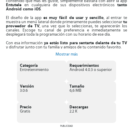
contenido que más les guste, simplemente bastará con abrir la app
Entutele
en cualquiera de sus dispositivos electrónicos
tanto
Android como iOS
.
El diseño de la app
es muy fácil de usar y sencillo
, al entrar te
muestra un menú lateral donde primeramente puedes seleccionar
tu
proveedor de TV
, una vez que lo seleccionas, te aparecerán los
canales. Escoge tu canal de preferencia e inmediatamente se
desplegará toda la programación con su horario de ese día.
Con esa información
ya estás listo para sentarte delante de tu TV
y disfrutar junto con tu familia y amigos de tu contenido favorito.
Mostrar más
Características sobresalientes de Entutele
Categoría
Requerimientos
Entutele
posee características y funciones que la hacen una de las
Entretenimiento
Android 4.0.3 o superior
más populares de su estilo, algunas de estas son las siguientes:
Acceso a la mayor cantidad de información sobre los canales. Te
muestra el contenido de
más de 200 canales
de manera sencilla
Versión
Tamaño
y muy ordenada.
3.0.6
6,6 MB
Te muestra
un listado de los horarios
tanto por canal, por
programa y por día.
Posee un buscador
para que filtres las búsquedas tanto por
canal, por programa por hora, entre otros, permitiéndote
Precio
Descargas
ahorrar tu tiempo.
Gratis
2.2 K
Entutele es gratis
, pero posee una versión paga llamada
Entutele Pro
, con la cual puedes acceder a más funciones
dentro de ella.
Tiene la pestaña “
Mi Calendario
” que te permite tener
PUBLICIDAD
recordatorios de tus programas y consultar tu propia agenda