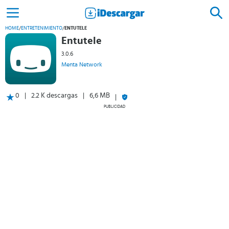
HOME
/
ENTRETENIMIENTO
/
ENTUTELE
Entutele
3.0.6
Menta Network
0
2.2 K descargas
6,6 MB
PUBLICIDAD