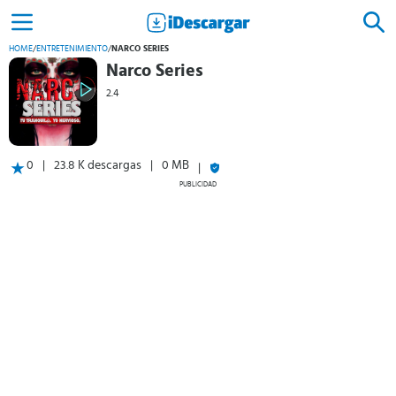
HOME
/
ENTRETENIMIENTO
/
NARCO SERIES
Narco Series
2.4
0
23.8 K descargas
0 MB
PUBLICIDAD