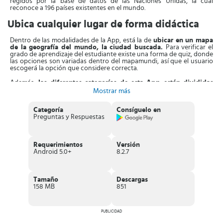
regidos por la base de datos de las Naciones Unidas, la cual
reconoce a 196 países existentes en el mundo.
Ubica cualquier lugar de forma didáctica
Dentro de las modalidades de la App, está la de
ubicar en un mapa
de la geografía del mundo, la ciudad buscada.
Para verificar el
grado de aprendizaje del estudiante existe una forma de quiz, donde
las opciones son variadas dentro del mapamundi, así que el usuario
escogerá la opción que considere correcta.
Además,
las diferentes categorías de esta App están divididas
de la forma más parecida a un mapamundi.
Están clasificadas por
Mostrar más
países, capitales, estados federales y elementos culturales, entre
otros, los mismos, son parte de la dinámica de esta aplicación.
Categoría
Consíguelo en
Preguntas y Respuestas
También, esta herramienta ofrece
desafíos variados
, los cuales
cobran mayor dificultad cuando se colocan capitales al azar. Se
colocará una señalización que indique que el jugador debe colocar
el nombre de la ciudad correspondiente. Sin embargo, esta opción
Requerimientos
Versión
es para uso exclusivo de jugadores en grado avanzado.
Android 5.0+
8.2.7
Aparte de esto, la App integra el
modo multijugador en línea
al
estar conectado a la red. permite que un máximo de 8 jugadores
participe en el desafío intelectual. Ahora bien, en caso de no contar
Tamaño
Descargas
con conectividad, esta se puede utilizar una vez instalada. Para
158 MB
851
hacer las preguntas dentro de la App se utiliza la figura de clip para
diferenciar las diferentes locaciones y establecer los límites entre
una ciudad y otra.
PUBLICIDAD
Características de ¿Eso donde esta?