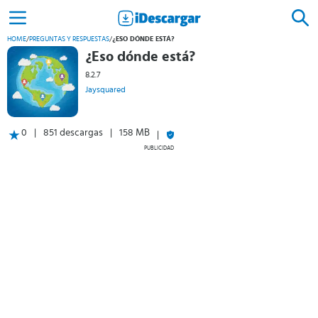
HOME
/
PREGUNTAS Y RESPUESTAS
/
¿ESO DÓNDE ESTÁ?
¿Eso dónde está?
8.2.7
Jaysquared
0
851 descargas
158 MB
PUBLICIDAD