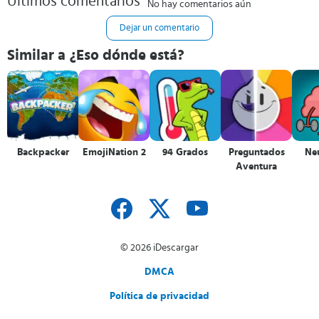
Últimos comentarios
No hay comentarios aún
Dejar un comentario
Similar a ¿Eso dónde está?
Backpacker
EmojiNation 2
94 Grados
Preguntados
Ne
Aventura
© 2026 iDescargar
DMCA
Política de privacidad