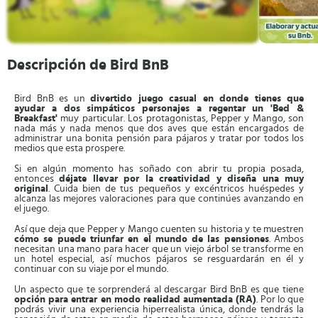
Descripción de Bird BnB
Bird BnB es un
divertido juego casual en donde tienes que
ayudar a dos simpáticos personajes a regentar un 'Bed &
Breakfast'
muy particular. Los protagonistas, Pepper y Mango, son
nada más y nada menos que dos aves que están encargados de
administrar una bonita pensión para pájaros y tratar por todos los
medios que esta prospere.
Si en algún momento has soñado con abrir tu propia posada,
entonces
déjate llevar por la creatividad y diseña una muy
original
. Cuida bien de tus pequeños y excéntricos huéspedes y
alcanza las mejores valoraciones para que continúes avanzando en
el juego.
Así que deja que Pepper y Mango cuenten su historia y te muestren
cómo se puede triunfar en el mundo de las pensiones
. Ambos
necesitan una mano para hacer que un viejo árbol se transforme en
un hotel especial, así muchos pájaros se resguardarán en él y
continuar con su viaje por el mundo.
Un aspecto que te sorprenderá al descargar Bird BnB es que tiene
opción para entrar en modo realidad aumentada (RA)
. Por lo que
podrás vivir una experiencia hiperrealista única, donde tendrás la