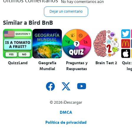
Últimos comentarios
No hay comentarios aún
Dejar un comentario
Similar a Bird BnB
QuizzLand
Geografía
Preguntas y
Brain Test 2
Quiz:
Mundial
Respuestas
lo
© 2026 iDescargar
DMCA
Política de privacidad