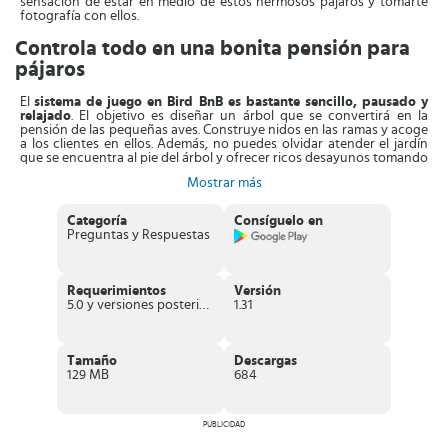
sensación de estar en medio de estos hermosos pájaros y tomarte
fotografía con ellos.
Controla todo en una bonita pensión para
pájaros
El
sistema de juego en Bird BnB es bastante sencillo, pausado y
relajado
. El objetivo es diseñar un árbol que se convertirá en la
pensión de las pequeñas aves. Construye nidos en las ramas y acoge
a los clientes en ellos. Además, no puedes olvidar atender el jardín
que se encuentra al pie del árbol y ofrecer ricos desayunos tomando
los frutos de tu cosecha.
Mostrar más
Entre las cosas que más destaca de este novedoso juego es que
hay
una gran variedad de especies de pájaros
. Lo que resulta en un
Categoría
Consíguelo en
verdadero deleite, sobre todo para los que son fanáticos de las aves.
Preguntas y Respuestas
Todos los ejemplares que llegan a tu posada en el árbol están
inspirados en aves reales que pertenecen a diferentes partes del
mundo.
Requerimientos
Versión
De manera que el
apartado visual es sencillamente asombroso y
5.0 y versiones posteriores
1.31
está muy bien cuidado
. Será increíble poder tomar fotografías y
almacenarlas en la galería. En definitiva, las imágenes son preciosas y
es ideal para quienes quieren una experiencia de juego relajante en
compañía de estos hermosos animales.
Tamaño
Descargas
129 MB
684
A
medida que tus valoraciones aumenten, entonces más
habitaciones podrás desbloquear
y nuevos visitantes llegarán a
tus instalaciones. Ve coleccionando fotos en el libro de visitas y
diviértete tomándote fotos junto a estos bonitos pajaritos.
PUBLICIDAD