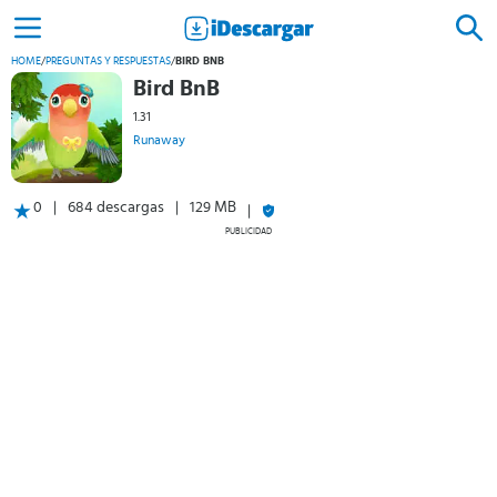
HOME
/
PREGUNTAS Y RESPUESTAS
/
BIRD BNB
Bird BnB
1.31
Runaway
0
684 descargas
129 MB
PUBLICIDAD