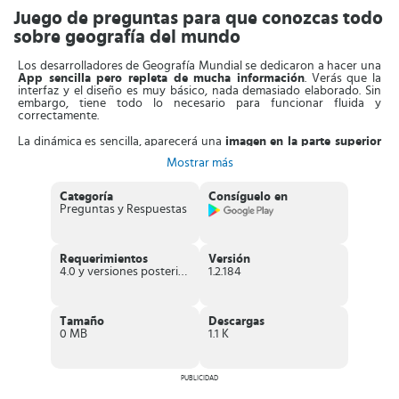
Juego de preguntas para que conozcas todo
sobre geografía del mundo
Los desarrolladores de Geografía Mundial se dedicaron a hacer una
App sencilla pero repleta de mucha información
. Verás que la
interfaz y el diseño es muy básico, nada demasiado elaborado. Sin
embargo, tiene todo lo necesario para funcionar fluida y
correctamente.
La dinámica es sencilla, aparecerá una
imagen en la parte superior
y justo debajo están las opciones de respuestas
. También puedes
Mostrar más
visualizar el tiempo que queda para contestar la pregunta, un botón
para solicitar ayuda y la cantidad de preguntas respondidas en la
tanda actual. Cada ronda estará formada por 10 preguntas.
Categoría
Consíguelo en
Preguntas y Respuestas
Por otra parte, una de las cosas que hace más llamativa esta App es
que puedes
modificar varias opciones
de tal forma que
personalices el juego. Por ejemplo, puedes elegir entre cuatro
niveles de dificultad, además de otras alternativas.
Requerimientos
Versión
4.0 y versiones posteriores
1.2.184
Para que todo sea un más interesante, también cuenta con un
sistema de clasificación donde ves las puntuaciones de los
jugadores
alrededor del mundo. Si eres constante y muy aplicado,
puedes también estar entre los primeros del ranking. ¿Estás
Tamaño
Descargas
preparado?
0 MB
1.1 K
Características de Geografía Mundial
PUBLICIDAD
Juego
gratuito
de preguntas relacionadas con geografía.
Disponible para
IOS y Android
.