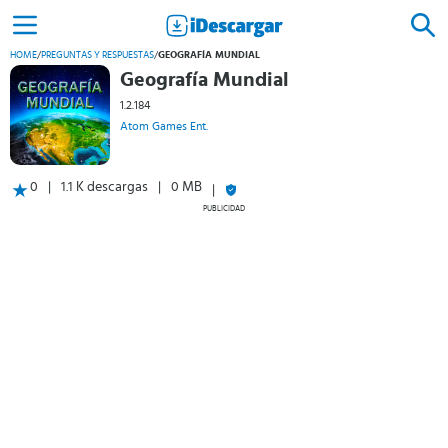
HOME
/
PREGUNTAS Y RESPUESTAS
/
GEOGRAFÍA MUNDIAL
Geografía Mundial
1.2.184
Atom Games Ent.
0
1.1 K descargas
0 MB
PUBLICIDAD