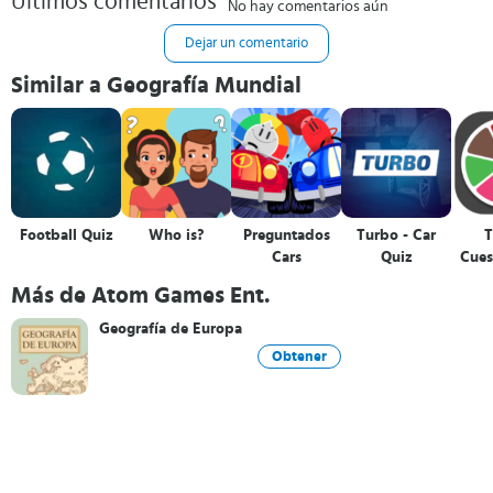
Últimos comentarios
No hay comentarios aún
Dejar un comentario
Similar a Geografía Mundial
Football Quiz
Who is?
Preguntados
Turbo - Car
T
Cars
Quiz
Cues
Más de Atom Games Ent.
Geografía de Europa
Obtener