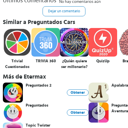
Últimos comentarios
No hay comentarios aún
Dejar un comentario
Similar a Preguntados Cars
Trivial
TRIVIA 360
¿Quién quiere
QuizUp
Bra
Cuestionados
ser millonario?
Más de Etermax
Preguntados 2
Apalabr
Obtener
Preguntados
Pregunta
Aventura
Obtener
Topic Twister