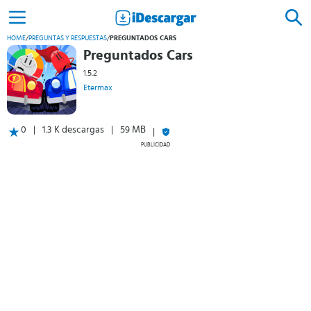
HOME
/
PREGUNTAS Y RESPUESTAS
/
PREGUNTADOS CARS
Preguntados Cars
1.5.2
Etermax
0
1.3 K descargas
59 MB
PUBLICIDAD