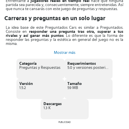
Enfrentarte a
jugadores reales en tiempo real
hace que ninguna
partida sea parecida y, consecuentemente, siempre entretenidas. Así
que nunca te cansarás con este juego de preguntas y respuestas.
Carreras y preguntas en un solo lugar
La idea base de este Preguntados Cars es similar a Preguntados.
Consiste en
responder una pregunta tras otra, superar a tus
rivales y así ganar más puntos
. Lo diferente es que la forma de
responder las preguntas y la estética en general del juego no es la
misma.
En esta trivia fuera de lo común, lo que debes hacer es competir en
Mostrar más
una carrera de coches. Pero no puedes controlar los coches, como
sucede con otros títulos de carretas de autos. Solo
podrás avanzar
Categoría
Requerimientos
si respondes correctamente
las preguntas que surjan.
Preguntas y Respuestas
5.0 y versiones posteriores
Para hacerlo divertido y elevar la adrenalina,
tendrás de 10
segundos por cada pregunta
. Por lo tanto, tendrás que acertar
antes de que acabe el tiempo si quieres continuar en la carrera. Gana
Versión
Tamaño
quien acierte mayor cantidad de preguntas.
1.5.2
59 MB
Además, puedes
obtener otros modelos de automóviles,
mejorarlos y retar a tus amigos que estén participando en la
carrera
. Por otro lado, tienes la opcion de participar en diversos
Descargas
eventos semanales exclusivos que harán más divertida la dinámica.
1.3 K
Incluye la novedad de poder
crear un equipo junto con otros
jugadores
, creando el dream team de las competencias de
automóviles. Compite, gana carreras, escala las listas de clasificación
PUBLICIDAD
y convierte en el mejor.