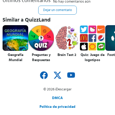
Últimos comentarios
No hay comentarios aún
Dejar un comentario
Similar a QuizzLand
Geografía
Preguntas y
Brain Test 2
Quiz: Juego de
Foot
Mundial
Respuestas
logotipos
© 2026 iDescargar
DMCA
Política de privacidad