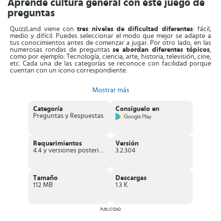
Aprende cultura general con este juego de
preguntas
QuizzLand viene con
tres niveles de dificultad diferentes
: fácil,
medio y difícil. Puedes seleccionar el modo que mejor se adapte a
tus conocimientos antes de comenzar a jugar. Por otro lado, en las
numerosas rondas de preguntas
se abordan diferentes tópicos
,
como por ejemplo: Tecnología, ciencia, arte, historia, televisión, cine,
etc. Cada una de las categorías se reconoce con facilidad porque
cuentan con un icono correspondiente.
En cada pregunta hay
cuatro opciones de respuesta
, pero solo una
Mostrar más
será la correcta. Lo que nos gusta de este juego es que, después de
ofrecer tu respuesta, podrás leer una breve explicación de la opción
correcta. Así
aprenderás infinidad de datos, hechos y
Categoría
Consíguelo en
curiosidade
s sobre los distintos temas que aparecen.
Preguntas y Respuestas
A medida que vas acertando las respuestas y avances en el juego,
consigues una puntuación cada vez más alta. La
puntuación
obtenida te permite avanzar por los diferentes niveles
Requerimientos
Versión
disponibles y encontrar recursos especiales para responder todas
4.4 y versiones posteriores
3.2.304
las preguntas.
QuizzLand es un juego completo que pone a prueba tus
conocimientos, ofrece
información valiosa, resulta relajante y te
Tamaño
Descargas
da la oportunidad de desafiar a los amigos
y a otros jugadores.
112 MB
1.3 K
Una exquisita experiencia de aprendizaje, sin importar que conozcas
las respuestas o no.
Características de QuizzLand
PUBLICIDAD