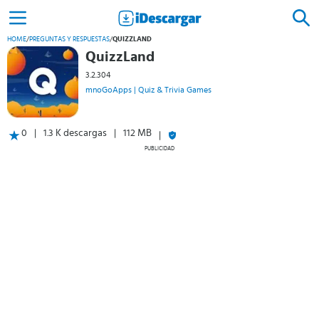
HOME
/
PREGUNTAS Y RESPUESTAS
/
QUIZZLAND
QuizzLand
3.2.304
mnoGoApps | Quiz & Trivia Games
0
1.3 K descargas
112 MB
PUBLICIDAD