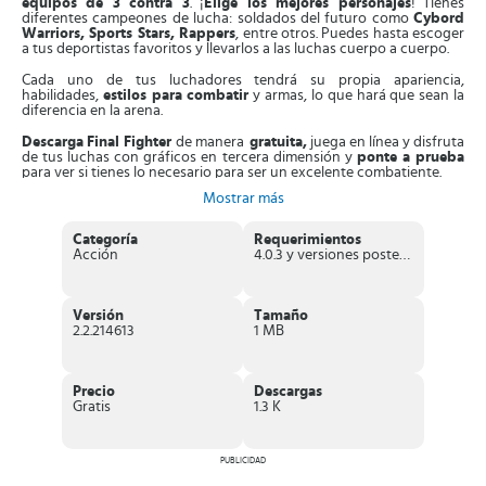
equipos de 3 contra 3
. ¡
Elige los mejores personajes
! Tienes
diferentes campeones de lucha: soldados del futuro como
Cybord
Warriors, Sports Stars, Rappers
, entre otros. Puedes hasta escoger
a tus deportistas favoritos y llevarlos a las luchas cuerpo a cuerpo.
Cada uno de tus luchadores tendrá su propia apariencia,
habilidades,
estilos para combatir
y armas, lo que hará que sean la
diferencia en la arena.
Descarga
Final Fighter
de manera
gratuita,
juega en línea y disfruta
de tus luchas con gráficos en tercera dimensión y
ponte a prueba
para ver si tienes lo necesario para ser un excelente combatiente.
Mostrar más
Características que nos entusiasman de
Final Fighter
Categoría
Requerimientos
Acción
4.0.3 y versiones posteriores
Este clásico
Arcade
posee características que lo acreditan como
uno de los mejores en su género. A continuación detallaremos
algunas de ellas:
Versión
Tamaño
Impresionantes gráficos
en
tercera dimensión
y
2.2.214613
1 MB
espectaculares
efectos de audio
que te trasladaran a
escenarios fantásticos.
Te permite elegir a tus
campeones y héroes favoritos
,
entrenarlos para desarrollar sus habilidades y que puedan subir
Precio
Descargas
de nivel.
Gratis
1.3 K
Posee el
modo online en tiempo real
, puedes retar a tus
oponentes a un combate donde no habrá ventajas, solo
habilidades y destrezas.
Cuenta con una
excelente fluidez
PUBLICIDAD
en el juego, ya que no
permite lags ni interrupciones.