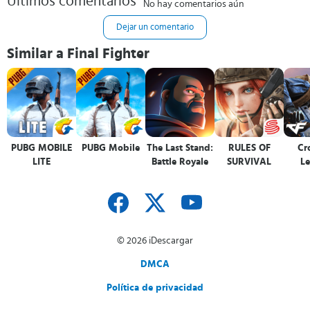
Últimos comentarios
No hay comentarios aún
Dejar un comentario
Similar a Final Fighter
PUBG MOBILE
PUBG Mobile
The Last Stand:
RULES OF
Cro
LITE
Battle Royale
SURVIVAL
L
© 2026 iDescargar
DMCA
Política de privacidad