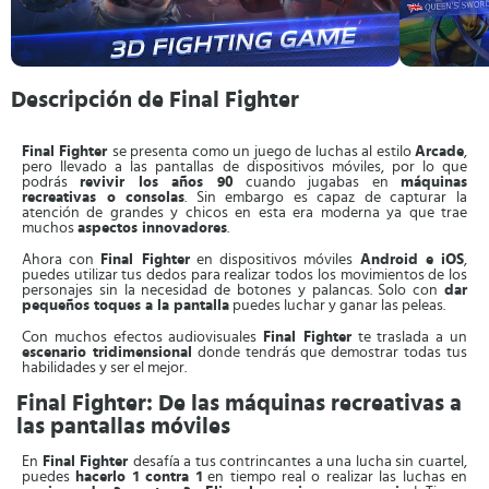
Descripción de Final Fighter
Final Fighter
se presenta como un juego de luchas al estilo
Arcade
,
pero llevado a las pantallas de dispositivos móviles, por lo que
podrás
revivir los años 90
cuando jugabas en
máquinas
recreativas o consolas
. Sin embargo es capaz de capturar la
atención de grandes y chicos en esta era moderna ya que trae
muchos
aspectos innovadores
.
Ahora con
Final Fighter
en dispositivos móviles
Android e iOS
,
puedes utilizar tus dedos para realizar todos los movimientos de los
personajes sin la necesidad de botones y palancas. Solo con
dar
pequeños toques a la pantalla
puedes luchar y ganar las peleas.
Con muchos efectos audiovisuales
Final Fighter
te traslada a un
escenario tridimensional
donde tendrás que demostrar todas tus
habilidades y ser el mejor.
Final Fighter: De las máquinas recreativas a
las pantallas móviles
En
Final Fighter
desafía a tus contrincantes a una lucha sin cuartel,
puedes
hacerlo 1 contra 1
en tiempo real o realizar las luchas en