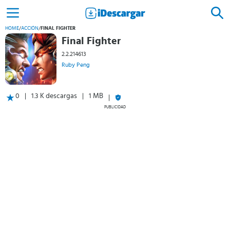
HOME
/
ACCIÓN
/
FINAL FIGHTER
Final Fighter
2.2.214613
Ruby Peng
0
1.3 K descargas
1 MB
PUBLICIDAD