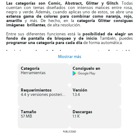
Las categorías son Comic, Abstract, Glitter y Glitch
. Todas
cuentan con temas diseñados con intensos matices entre rosa,
negro y verde. Además, cuando aplicas uno de estos, se abre una
extensa gama de colores para combinar como naranja, rojo,
amarillo
y más. De hecho, en la
categoría Glitter consigues
imágenes brillantes
, de alta resolución.
Entre sus diferentes funciones está la
posibilidad de elegir un
fondo de pantalla de bloqueo y de inicio
. También, puedes
programar una categoría para cada día
de forma automática.
Las imágenes de cada fondo cuentan con un tamaño ajustable
,
con la posibilidad de recortarlas acorde a la pantalla de tu equipo.
Mostrar más
Incluso, los fondos de pantalla vienen con la opción
establecer
tonos de llamada a contactos específicos, alarmas y
Categoría
Consíguelo en
notificaciones importantes.
Herramientas
Asimismo,
Gametris Wallpaper
te permite
cambiar la imagen de
fondo cuando te conecta a Wifi, al cargar el móvil o cuando
está inactivo
. Aparte de esto, la App cuenta con una sección donde
Requerimientos
Versión
puedes elaborar tus imágenes y compartirlas. Puedes hacer una
4.4 y versiones posteriores
1.3.4
colección propia.
Es más,
la aplicación se actualiza con frecuencia con nuevos
fondos de pantalla
, los cuales puedes ir cambiando de forma
Tamaño
Descargas
automática. Los puedes alternar y tener un fondo de pantalla nuevo
57 MB
1.1 K
cada cierto tiempo.
Otro aspecto de las actualizaciones es la posibilidad de
ajustar el
tamaño del fondo y crear una lista de con tus wallpaper
PUBLICIDAD
preferidos
. Por otro lado, la aplicación cuenta con funciones pagas