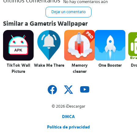
Últimos comentarios
No hay comentarios aún
Dejar un comentario
Similar a Gametris Wallpaper
TikTok Wall
Wake Me There
Memory
One Booster
Dr
Picture
cleaner
© 2026 iDescargar
DMCA
Política de privacidad