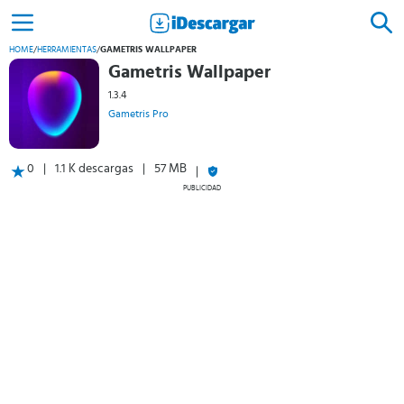
HOME
/
HERRAMIENTAS
/
GAMETRIS WALLPAPER
Gametris Wallpaper
1.3.4
Gametris Pro
0
1.1 K descargas
57 MB
PUBLICIDAD