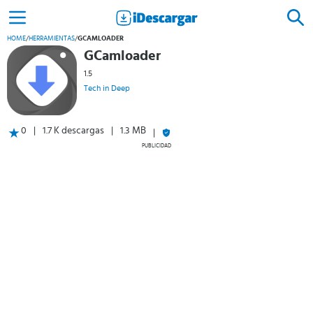
HOME
/
HERRAMIENTAS
/
GCAMLOADER
GCamloader
1.5
Tech in Deep
0
1.7 K descargas
1.3 MB
PUBLICIDAD