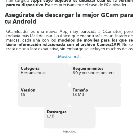
han surgido
Apps cuyo objetivo es detectar cuál es la versión
para tu dispositivo
. Este es precisamente el caso de GCamloader.
Asegúrate de descargar la mejor GCam para
tu Android
GCamloader es una nueva App, muy parecida a GCamator, pero
todavía más fácil de usar. Lo único que encontrarás es un listado de
marcas, cada una con los
modelos de móviles para los que se
tiene información relacionada con el archivo Camera2API
. No se
trata de una lista exhaustiva, sin embargo se incluyen muchos de los
móviles conocidos y que son compatibles con GCam.
Mostrar más
Cuando entras en un modelo específico
, verás cuál es la versión
recomendada
. También te dice los
archivos de configuración y
Categoría
Requerimientos
adicionales que sean necesarios
para usar la cámara de Google.
Herramientas
6.0 y versiones posteriores
Además, están los enlaces de descarga para cada elemento,
incluyendo la versión específica de GCam recomendada.
Por otro lado, las descargas van a realizarse en el navegador,
Versión
Tamaño
mientras que los archivos de configuración debes colocarlo en su
1.5
1.3 MB
lugar por tu propia cuenta. La App sí
te indica la carpeta en donde
tienes que guardar el archivo de configuración
, pero necesitarás
de un explorador de archivos para dirigirlo a la carpeta adecuada.
Descargas
En conclusión, podemos decir que al descargar GCamloader,
1.7 K
tendrás una especie de directorio. Allí
encontrarás las versiones
GCam y los archivos de configuración que se recomiendan
para
un puñado de móviles Android. De esta manera podrás conocer cuál
es la GCam compatible con tu equipo.
PUBLICIDAD