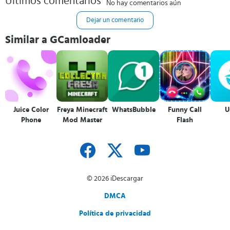
Últimos comentarios
No hay comentarios aún
Dejar un comentario
Similar a GCamloader
Juice Color
Freya Minecraft
WhatsBubble
Funny Call
U
Phone
Mod Master
Flash
© 2026 iDescargar
DMCA
Política de privacidad