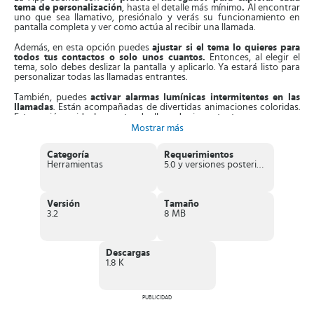
tema de personalización
, hasta el detalle más mínimo
.
Al encontrar
uno que sea llamativo, presiónalo y verás su funcionamiento en
pantalla completa y ver como actúa al recibir una llamada.
Además, en esta opción puedes
ajustar si el tema lo quieres para
todos tus contactos o solo unos cuantos.
Entonces, al elegir el
tema, solo debes deslizar la pantalla y aplicarlo. Ya estará listo para
personalizar todas las llamadas entrantes.
También, puedes
activar alarmas lumínicas intermitentes en las
llamadas
. Están acompañadas de divertidas animaciones coloridas.
Esta opción es ideal para atender llamadas importantes.
Mostrar más
Asimismo, cuenta con
fondos personalizados para la pantalla de
bloqueo
. En la galería consigues fondos en 3D, sencillos, abstractos
Categoría
Requerimientos
y dinámicos. También, consigues un apartado especial para diseños
Herramientas
5.0 y versiones posteriores
con flores, animales, juegos y la naturaleza.
Incluso,
cuando recibes una llamada
la aplicación la identifica
aunque no tengas el número registrado. Puedes
añadirle una
Versión
Tamaño
melodía a cada contacto
para distinguir quien te llama y decidir si
3.2
8 MB
atenderás o no.
Aparte de esto,
Juice Color Phone
tiene fondos de llamadas
entrantes con la
opción de cambiarles el color.
La App
se
Descargas
actualiza con frecuencia
con nuevos temas y mejoras en su
1.8 K
funcionamiento. Todas sus funciones son totalmente gratis.
PUBLICIDAD
Características de Juice Color Phone