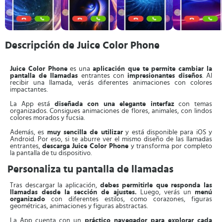
Descripción de Juice Color Phone
Juice Color Phone
es una
aplicación que te permite cambiar la
pantalla de llamadas
entrantes con
impresionantes diseños
. Al
recibir una llamada, verás diferentes animaciones con colores
impactantes.
La App está
diseñada con una elegante interfaz
con temas
organizados. Consigues animaciones de flores, animales, con lindos
colores morados y fucsia.
Además, es
muy sencilla de utilizar
y está disponible para iOS y
Android. Por eso, si te aburre ver el mismo diseño de las llamadas
entrantes,
descarga
Juice Color Phone
y transforma por completo
la pantalla de tu dispositivo.
Personaliza tu pantalla de llamadas
Tras descargar la aplicación,
debes permitirle que responda las
llamadas desde la sección de ajustes.
Luego, verás un
menú
organizado
con diferentes estilos, como corazones, figuras
geométricas, animaciones y figuras abstractas.
La App cuenta con un
práctico navegador para explorar cada