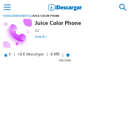
HOME
/
HERRAMIENTAS
/
JUICE COLOR PHONE
Juice Color Phone
3.2
Jone & J
0
1.8 K descargas
8 MB
PUBLICIDAD