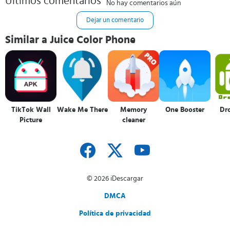
Últimos comentarios
No hay comentarios aún
Dejar un comentario
Similar a Juice Color Phone
TikTok Wall
Wake Me There
Memory
One Booster
Dr
Picture
cleaner
© 2026 iDescargar
DMCA
Política de privacidad