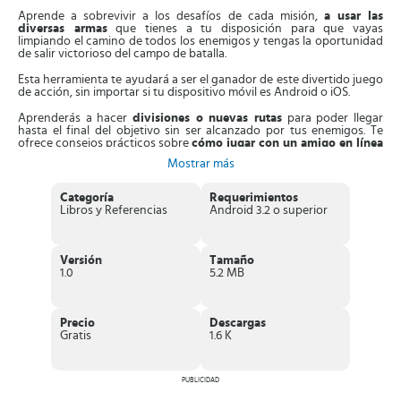
Aprende a sobrevivir a los desafíos de cada misión,
a usar las
diversas armas
que tienes a tu disposición para que vayas
limpiando el camino de todos los enemigos y tengas la oportunidad
de salir victorioso del campo de batalla.
Esta herramienta te ayudará a ser el ganador de este divertido juego
de acción, sin importar si tu dispositivo móvil es Android o iOS.
Aprenderás a hacer
divisiones o nuevas rutas
para poder llegar
hasta el final del objetivo sin ser alcanzado por tus enemigos. Te
ofrece consejos prácticos sobre
cómo jugar con un amigo en línea
y establecer las medidas estratégicas para sobrevivir a cada misión.
Mostrar más
Características importantes de Guide: Metal
Categoría
Requerimientos
Slug 3 New
Libros y Referencias
Android 3.2 o superior
Esta herramienta posee características únicas que la han hecho la
más descargada por los aficionados a este divertido juego de
acción. Algunas de estas características son las siguientes:
Versión
Tamaño
1.0
5.2 MB
Esta aplicación contiene una
gran cantidad de trucos,
consejos y técnicas
extraídos de todos los usuarios del juego
online.
Además de enseñarte como pasar el
“Modo Arcade”
, te enseña
Precio
Descargas
los trucos para que puedas pasar los difíciles niveles del
“Modo
Gratis
1.6 K
Misión”
.
Te ofrece consejos para aprender a
jugar simultáneamente
con
tus amigos a través de la
función Bluetooth
.
PUBLICIDAD
Te permite
añadir tus propios consejos
y técnicas para que
también ayudes a otros usuarios a convertirse en unos expertos