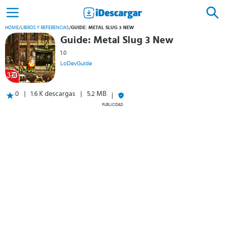
HOME
/
LIBROS Y REFERENCIAS
/
GUIDE: METAL SLUG 3 NEW
Guide: Metal Slug 3 New
1.0
LoDevGuide
0
1.6 K descargas
5.2 MB
PUBLICIDAD