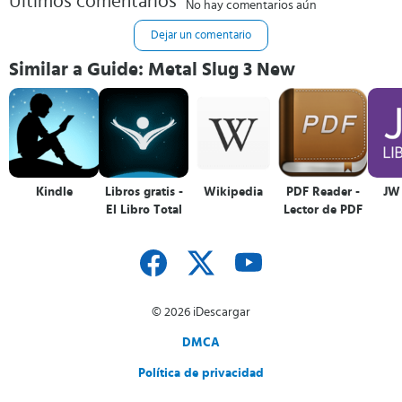
Últimos comentarios
No hay comentarios aún
Dejar un comentario
Similar a Guide: Metal Slug 3 New
Kindle
Libros gratis -
Wikipedia
PDF Reader -
JW 
El Libro Total
Lector de PDF
© 2026 iDescargar
DMCA
Política de privacidad