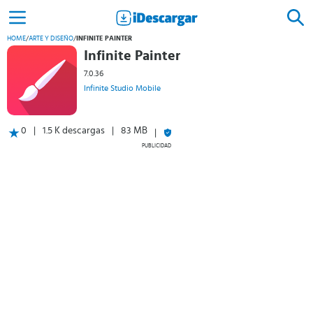
HOME
/
ARTE Y DISEÑO
/
INFINITE PAINTER
Infinite Painter
7.0.36
Infinite Studio Mobile
0
1.5 K descargas
83 MB
PUBLICIDAD