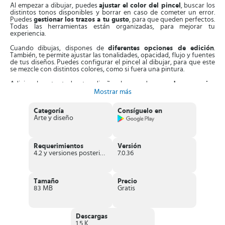
Al empezar a dibujar, puedes
ajustar el color del pincel
, buscar los
distintos tonos disponibles y borrar en caso de cometer un error.
Puedes
gestionar los trazos a tu gusto
, para que queden perfectos.
Todas las herramientas están organizadas, para mejorar tu
experiencia.
Cuando dibujas, dispones de
diferentes opciones de edición
.
También, te permite ajustar las tonalidades, opacidad, flujo y fuentes
de tus diseños. Puedes configurar el pincel al dibujar, para que este
se mezcle con distintos colores, como si fuera una pintura.
Adicionalmente, todos tus diseños los puedes
guardar en varios
formatos
. Puedes recortarlos, aplicarle filtros, colorearlos, añadir
Mostrar más
patrones, entre otras cosas. Por otra parte, cuando descargas la
aplicación,
tienes 7 días gratis
con todas sus prestaciones
Categoría
Consíguelo en
desbloqueadas.
Arte y diseño
Además, cuenta con
más de 160 pinceles preestablecidos
, muy
naturales, de alta calidad. Estos funcionan de forma realista en
distintas texturas. Los pinceles son sencillos de configurar, y si
Requerimientos
Versión
prefieres puedes crear nuevos pinceles, que se adapten a ti.
4.2 y versiones posteriores
7.0.36
Cuenta con
4 tipos de simetrías para dibujar
,
capas combinadas,
líneas, paisajes
urbanísticos 3D y máscaras de recortes
. Cabe
decir que en todas estas herramientas dispones de guías, para que
Tamaño
Precio
le des un buen uso. Cada sección de la APK está dividida en
83 MB
Gratis
apartados, para que elijas el que más te gusta.
Los apartados son
pintura, favorito, boceto, spray, acuarela,
tinta, descargas y creado.
En esta última puedes inventar y diseñar
Descargas
lo que quieras, personalizarlo con tu nombre y compartirlo en la
1.5 K