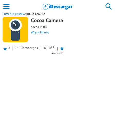
HOME
/
FOTOGRAFÍA
/
COCOA CAMERA
Cocoa Camera
cocoa-v1.0.0
Whyet Murray
0
908 descargas
4,3 MB
PUBLICIDAD