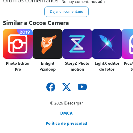
Últimos comentarios
No hay comentarios aún
Dejar un comentario
Similar a Cocoa Camera
Photo Editor
Enlight
StoryZ Photo
LightX editor
Pics
Pro
Pixaloop
motion
de fotos
S
© 2026 iDescargar
DMCA
Política de privacidad