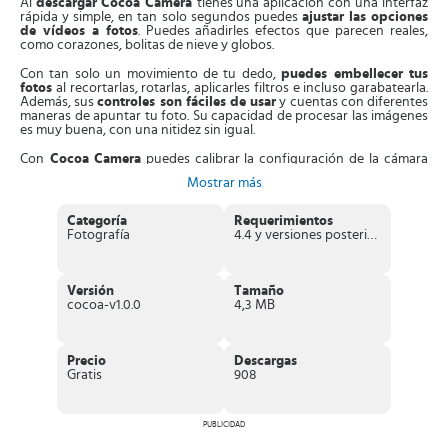
Al
descargar
Cocoa Camera
tienes una aplicación con una interfaz
rápida y simple, en tan solo segundos puedes
ajustar las opciones
de vídeos a fotos
. Puedes añadirles efectos que parecen reales,
como corazones, bolitas de nieve y globos.
Con tan solo un movimiento de tu dedo,
puedes embellecer tus
fotos
al recortarlas, rotarlas, aplicarles filtros e incluso garabatearla.
Además, sus
controles son fáciles de usar
y cuentas con diferentes
maneras de apuntar tu foto. Su capacidad de procesar las imágenes
es muy buena, con una nitidez sin igual.
Con
Cocoa
Camera
puedes calibrar la configuración de la cámara
de tu móvil. Es decir, puedes
cambiar la velocidad de obturación,
Mostrar más
distancia de enfoque, el ISO
y
exposición de la
imagen
. Incluso,
esta APK te indica la posición y lugar de los elementos en tu imagen,
que te permite diferenciar planos en la misma.
Categoría
Requerimientos
Fotografía
4.4 y versiones posteriores
Es más, puedes
captar fotos en el formato RAW
con su
temporizador, activar HDR y hacer
fotos en Timelapse
, es decir,
solo debes ajustar la cámara frontal y esperar que localice tu rostro
y apunte la foto.
Versión
Tamaño
cocoa-v1.0.0
4,3 MB
Otras de sus funciones, es que
logra temporizar tus imágenes de
larga exposición
. Puedes
capturar imágenes en formato JPG
,
ajustar la temperatura del color
, que elimina el brillo en los rostros.
Incluso, con la ayuda de un pincel, puedes quitar manchas del rostro
Precio
Descargas
y los ojos rojos. Por otra parte, al tomar una serie de fotos, las rota
Gratis
908
para editar tus imágenes a 360 grados y ajustarlas en caso de salir
movidas.
Además, esta original APK,
dispone de la función Retrica
PUBLICIDAD
, que te
permite hacer los mejores selfies. Te permite también, editar tus