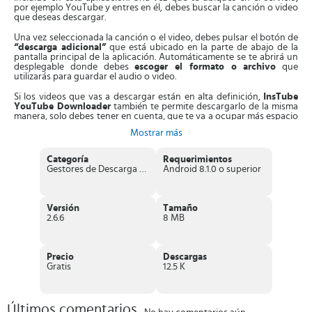
por ejemplo YouTube y entres en él, debes buscar la canción o video
que deseas descargar.
Una vez seleccionada la canción o el video, debes pulsar el botón de
“descarga adicional”
que está ubicado en la parte de abajo de la
pantalla principal de la aplicación. Automáticamente se te abrirá un
desplegable donde debes
escoger el formato o archivo
que
utilizarás para guardar el audio o video.
Si los videos que vas a descargar están en alta definición,
InsTube
YouTube Downloader
también te permite descargarlo de la misma
manera, solo debes tener en cuenta, que te va a ocupar más espacio
en tu dispositivo móvil.
Mostrar más
Características más importantes de InsTube
Categoría
Requerimientos
YouTube Downloader
Gestores de Descarga de vídeo y audio
Android 8.1.0 o superior
Te permite
descargar vídeos de manera gratuita.
Infinidad de
videos no solo de YouTube, sino también de otros portales,
donde se pueden mencionar las redes sociales como Instagram,
Versión
Tamaño
Facebook, Twitter, entre otros. Además puedes extraer el audio
2.6.6
8 MB
y guardarlo en
archivo MP3
que podrás escuchar sin conexión
a internet.
InsTube YouTube Downloader
es una aplicación bastante
segura, también mantiene protegida la privacidad de cada
Precio
Descargas
usuario y el lugar donde se almacenen los videos o audios
Gratis
12.5 K
descargados en el dispositivo móvil.
Te brinda la oportunidad de
elegir entre los diferentes
formatos
que quieres utilizar. Así como
la calidad
de las
imágenes que vas a descargar (alta, media y baja calidad).
Últimos comentarios
Puedes
hacer descargas en alta velocidad
, lo que te ayudará a