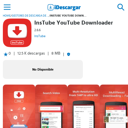
HOME
/
GESTORES DE DESCARGA DE VÍDEO Y AUDIO
/
INSTUBE YOUTUBE DOWNLOADER
InsTube YouTube Downloader
2.6.6
InsTube
0
12.5 K descargas
8 MB
No Disponible