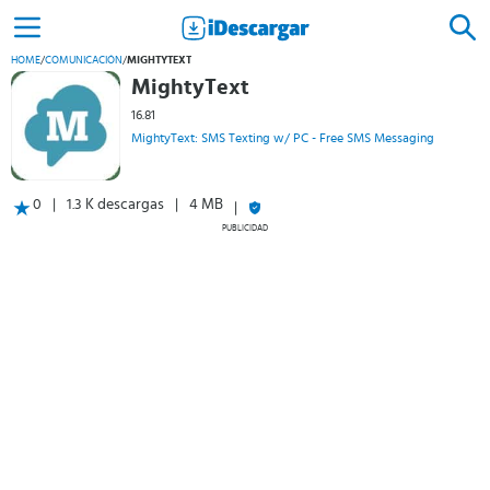
HOME
/
COMUNICACIÓN
/
MIGHTYTEXT
MightyText
16.81
MightyText: SMS Texting w/ PC - Free SMS Messaging
0
1.3 K descargas
4 MB
PUBLICIDAD