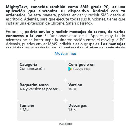
MightyText, conocida también como SMS gratis PC, es una
aplicación que sincroniza tu dispositivo Android con tu
ordenador
. De esta manera, podrás enviar y recibir SMS desde el
escritorio. Además, para que ejecute todas sus funciones, tienes que
instalar una extensión de Chrome, Safari o Firefox.
Entonces,
podrás enviar y recibir mensajes de textos, de varios
contactos a la vez
. El funcionamiento de la App es muy fluido
mientras no se interrumpa la sincronización entre el móvil y la PC.
Además, puedes enviar MMS individuales o grupales.
Los mensajes
recibidos se guardarán en el ordenador el tiempo estipulado
por ti
, con la opción de programar que borren automáticamente del
Mostrar más
ordenador y Smartphone.
Categoría
Consíguelo en
Es más,
tendrás acceso a tu lista de contactos
, con la posibilidad
Comunicación
de enviar mensajes masivos a 25 contactos de una vez. Asimismo,
esta aplicación
dispone de la función emergente de SMS de
respuesta rápida,
que se activa en ajustes. Es decir, cuando recibes
un mensaje, verás que en la parte superior se abre una pestaña
Requerimientos
Versión
emergente para responder, así no dejarás de hacer tus actividades
4.4 y versiones posteriores
16.81
en la PC.
Aparte de esto, la App
consta de notificaciones de llamadas
telefónicas
, así verás desde el ordenador quien te llama. Es perfecto
Tamaño
Descargas
para no interrumpir tus actividades, la App registra todas las
4 MB
1.3 K
llamadas perdidas y recibidas en la sección llamadas en línea.
También, puedes
sincronizar las fotos y vídeos de tu móvil con el
ordenador
, lo que te permitirá enviarlos vía SMS o MMS desde la PC.
PUBLICIDAD
Características de MightyText