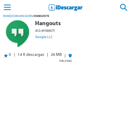
HOME
/
COMUNICACIÓN
/
HANGOUTS
Hangouts
41.0.411169071
Google LLC
0
1.4 K descargas
26 MB
PUBLICIDAD