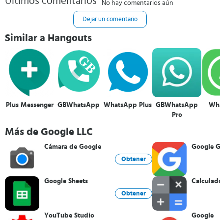
Últimos comentarios
No hay comentarios aún
Dejar un comentario
Similar a Hangouts
Plus Messenger
GBWhatsApp
WhatsApp Plus
GBWhatsApp
Wh
Pro
Más de Google LLC
Cámara de Google
Google 
Obtener
Google Sheets
Calculad
Obtener
YouTube Studio
Google