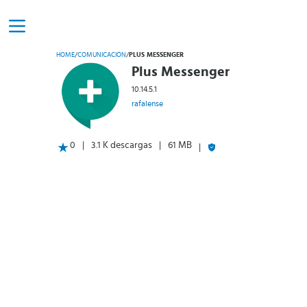
HOME
/
COMUNICACIÓN
/
PLUS MESSENGER
Plus Messenger
10.14.5.1
rafalense
0
3.1 K descargas
61 MB