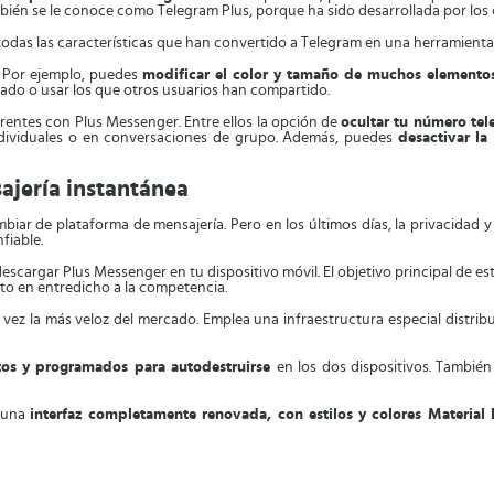
También se le conoce como Telegram Plus, porque ha sido desarrollada por lo
 todas las características que han convertido a Telegram en una herramienta
. Por ejemplo, puedes
modificar el color y tamaño de muchos elemento
ado o usar los que otros usuarios han compartido.
erentes con Plus Messenger. Entre ellos la opción de
ocultar tu número tel
ndividuales o en conversaciones de grupo. Además, puedes
desactivar l
ajería instantánea
iar de plataforma de mensajería. Pero en los últimos días, la privacidad
fiable.
escargar Plus Messenger en tu dispositivo móvil. El objetivo principal de es
to en entredicho a la competencia.
al vez la más veloz del mercado. Emplea una infraestructura especial distr
etos y programados para autodestruirse
en los dos dispositivos. Tambié
 una
interfaz completamente renovada, con estilos y colores Material