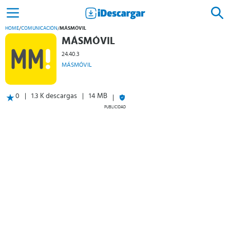
HOME
/
COMUNICACIÓN
/
MÁSMÓVIL
MÁSMÓVIL
24.40.3
MÁSMÓVIL
0
1.3 K descargas
14 MB
PUBLICIDAD