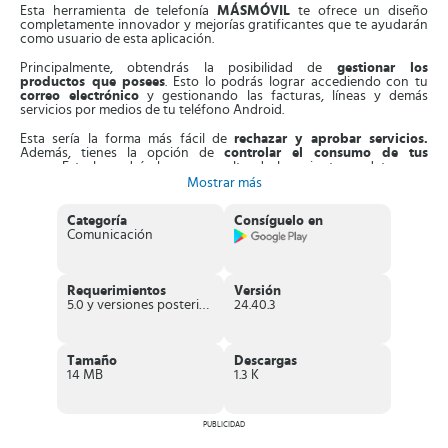
Esta herramienta de telefonía
MÁSMÓVIL
te ofrece un diseño
completamente innovador y mejorías gratificantes que te ayudarán
como usuario de esta aplicación.
Principalmente, obtendrás la posibilidad de
gestionar los
productos que posees
. Esto lo podrás lograr accediendo con tu
correo electrónico
y gestionando las facturas, líneas y demás
servicios por medios de tu teléfono Android.
Esta sería la forma más fácil de
rechazar y aprobar servicios.
Además, tienes la opción de
controlar el consumo de tus
megas
.Esto lo podrás hacer consultando los minutos y datos que
has consumido y añadir cantidad cuando lo necesites. Los
gastos
Mostrar más
adicionales
te aparecerán con el precio a un lado para que puedas
controlar el consumo.
Categoría
Consíguelo en
Comunicación
Por otro lado, podrás
descargar las facturas
y así revisar los detalles
para controlar el consumo. Los documentos de
dichas facturas
están en PDF
y podrás descargarlos para consultar cualquiera de
las facturas pasadas.
Requerimientos
Versión
5.0 y versiones posteriores
24.40.3
Por tener sólo las opciones básicas, la
experiencia de navegación
es acelerada
y luego de descargar sólo tendrás que introducir tus
datos.
Tamaño
Descargas
Estos datos quedarán guardados para que sigas utilizando la
14 MB
1.3 K
aplicación. Desde allí mismo, podrás
gestionar el roaming y
aumentarlo
si quieres consumir más por mes.
Con respecto a la facturación y tus servicios podemos mencionar
PUBLICIDAD
que son bastante específicos y te permitirán llevar el control de