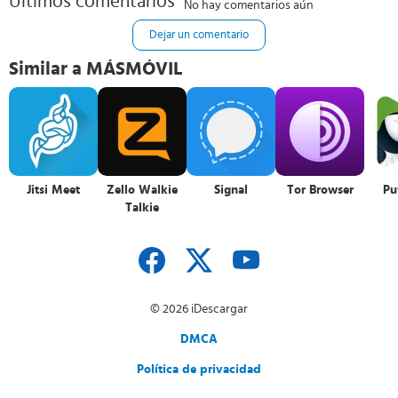
Últimos comentarios
No hay comentarios aún
Dejar un comentario
Similar a MÁSMÓVIL
Jitsi Meet
Zello Walkie
Signal
Tor Browser
Pu
Talkie
© 2026 iDescargar
DMCA
Política de privacidad