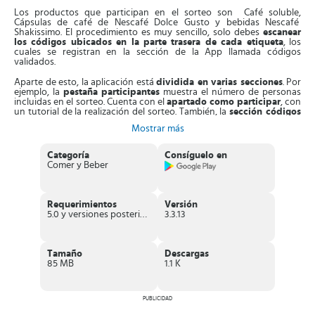
Los productos que participan en el sorteo son Café soluble,
Cápsulas de café de Nescafé Dolce Gusto y bebidas Nescafé
Shakissimo. El procedimiento es muy sencillo, solo debes
escanear
los códigos ubicados en la parte trasera de cada etiqueta
, los
cuales se registran en la sección de la App llamada códigos
validados.
Aparte de esto, la aplicación está
dividida en varias secciones
. Por
ejemplo, la
pestaña
participantes
muestra el número de personas
incluidas en el sorteo. Cuenta con el
apartado
como participar
, con
un tutorial de la realización del sorteo. También, la
sección códigos
validados
indica si estos han sido escaneados correctamente y si
Mostrar más
existe algún error.
Además, en la
pestaña opciones puedes hacer los ajustes
Categoría
Consíguelo en
necesarios
para garantizar tu participación en sorteo. Incluso, la
Comer y Beber
App cuenta con un
chat en vivo
, con un equipo técnico dispuesto
a ayudarte en tus dudas.
Por otra parte, la APK dispone de la
sección Promoción Fidelidad
Requerimientos
Versión
en la cual solo participan los productos Nescafé Classic, Nescafé
5.0 y versiones posteriores
3.3.13
Vitalissimo y Nescafé 3 en 1. Solo tienes que registrarte en el icono
identificado con el mismo nombre y cuenta con tres modalidades.
Primero, tienes la posibilidad de
obtener 2000 euros si registras 6
Tamaño
Descargas
códigos
, con la oportunidad de participar hasta tres veces en el
85 MB
1.1 K
sorteo.
Además, si consigues
16 códigos puedes entrar en sorteo de
PUBLICIDAD
obtener 3000 euros mensuales
con la oportunidad de participar 8
veces en el sorteo.