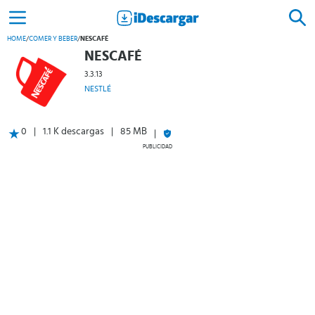
HOME
/
COMER Y BEBER
/
NESCAFÉ
NESCAFÉ
3.3.13
NESTLÉ
0
1.1 K descargas
85 MB
PUBLICIDAD