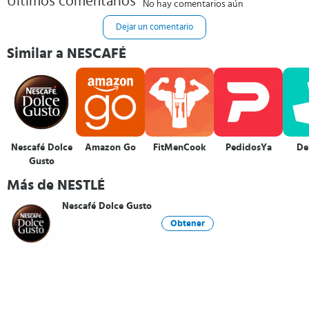
Últimos comentarios
No hay comentarios aún
Dejar un comentario
Similar a NESCAFÉ
Nescafé Dolce
Amazon Go
FitMenCook
PedidosYa
De
Gusto
Más de NESTLÉ
Nescafé Dolce Gusto
Obtener