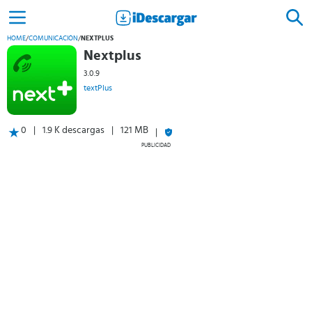
HOME
/
COMUNICACIÓN
/
NEXTPLUS
Nextplus
3.0.9
textPlus
0
1.9 K descargas
121 MB
PUBLICIDAD