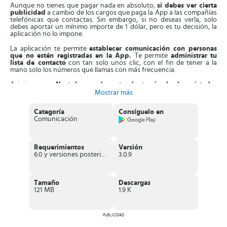
Aunque no tienes que pagar nada en absoluto,
si debes ver cierta
publicidad
a cambio de los cargos que paga la App a las compañías
telefónicas que contactas. Sin embargo, si no deseas verla, solo
debes aportar un mínimo importe de 1 dólar, pero es tu decisión, la
aplicación no lo impone.
La aplicación te permite
establecer comunicación con personas
que no estén registradas en la App.
Te permite
administrar tu
lista de contacto
con tan solo unos clic, con el fin de tener a la
mano solo los números que llamas con más frecuencia.
Asimismo, con
Nextplus puedes extender tu círculo de amistades
con la sección Lucky Call,
que funciona como una ruleta de la
Mostrar más
suerte.
Cada mensaje que envíes, se enviará en segundos
mediante notificaciones push.
En los mensajes que envías puedes
Categoría
Consíguelo en
insertar GIF animados, pegatinas, emojis y audios de voz. Además,
Comunicación
puedes formar diferentes grupos conversacionales.
Aparte de esto,
la
App cuenta con Nextplus Go
, función que
te
permite comunicarte con otros sin conexión a la red o wifi.
Los
Requerimientos
Versión
mensajes y llamadas serán ilimitados de igual forma, sin cargos
6.0 y versiones posteriores
3.0.9
extras.
Es más,
la aplicación se actualiza con frecuencia, un
a de estas es
la nueva versión TextPlus.
Esta te permite
tener otro número
Tamaño
Descargas
aparte
, para hacer tus llamadas ilimitadas,
enviar mensajes con
121 MB
1.9 K
documentos adjuntos grandes.
No obstante, si con esta versión
llamas a un contacto que no esté registrado en la App, si debes
pagar un pequeño importe.
PUBLICIDAD
Características de Nextplus