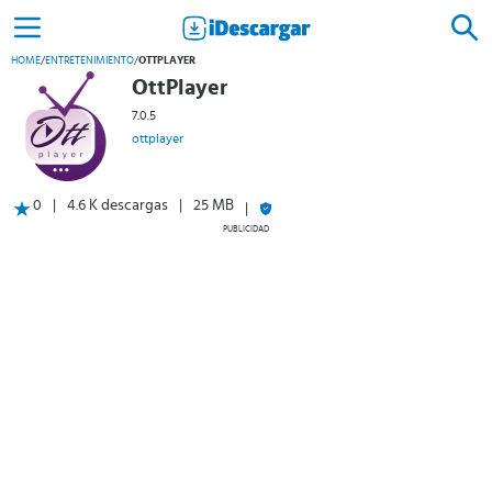
HOME
/
ENTRETENIMIENTO
/
OTTPLAYER
OttPlayer
7.0.5
ottplayer
0
4.6 K descargas
25 MB
PUBLICIDAD