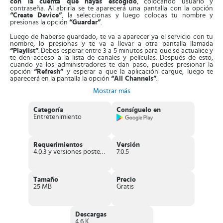
con la cuenta que hayas escogido
, colocando usuario y
contraseña. Al abrirla se te aparecerá una pantalla con la opción
“Create Device”
, la seleccionas y luego colocas tu nombre y
presionas la opción
“Guardar”
.
Luego de haberse guardado, te va a aparecer ya el servicio con tu
nombre, lo presionas y te va a llevar a otra pantalla llamada
“Playlist”
. Debes esperar entre 3 a 5 minutos para que se actualice y
te den acceso a la lista de canales y películas. Después de esto,
cuando ya los administradores te dan paso, puedes presionar la
opción
“Refresh”
y esperar a que la aplicación cargue, luego te
aparecerá en la pantalla la opción
“All Channels”
.
Mostrar más
Al presionarla verás como arroja la gran variedad de canales que
trae incorporado, como por ejemplo:
noticias, deportes, peruanos,
mexicanos, estrenos, series, películas, novelas, entre muchos
Categoría
Consíguelo en
otros más
. Puedes elegir el que quieras ver en el momento. Todos los
Entretenimiento
canales están en vivo.
Características importantes de OttPlayer
Requerimientos
Versión
Te permite hacer una
modificación o ajuste en el orden de los
4.0.3 y versiones posteriores
7.0.5
canales
para tu conveniencia.
Soporta la mayoría de las plataformas
, lo que significa que se
adapta o se integra muy bien a cualquier sistema operativo.
Te da la posibilidad de
editar las listas de reproducciones
, al
Tamaño
Precio
igual que, añadir o quitar grupos o canales individuales.
25 MB
Gratis
Puede soportar varios protocolos
como por ejemplo:
RTSP,
RTMP, HLS, entre otros
.
No tiene anuncios publicitarios
, por lo que te asegura no
tener interrupciones a la hora de ver tus programas favoritos.
Descargas
4.6 K