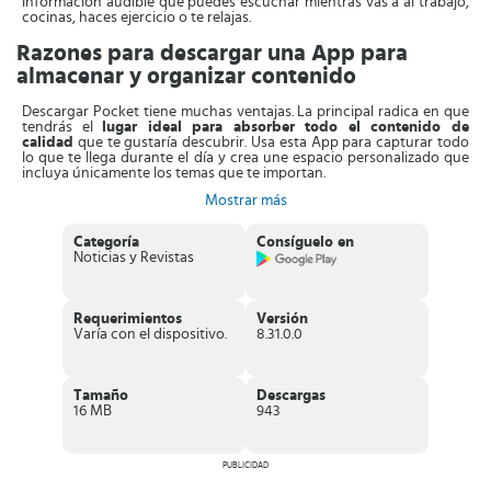
información audible que puedes escuchar mientras vas a al trabajo,
cocinas, haces ejercicio o te relajas.
Razones para descargar una App para
almacenar y organizar contenido
Descargar Pocket tiene muchas ventajas. La principal radica en que
tendrás el
lugar ideal para absorber todo el contenido de
calidad
que te gustaría descubrir. Usa esta App para capturar todo
lo que te llega durante el día y crea une espacio personalizado que
incluya únicamente los temas que te importan.
Mostrar más
El primer paso consiste en guardar las historias, noticias, artículos y
videos desde cualquier fuente. Después solo tienes que alimentar tu
mente con las lecturas y experiencias visuales o auditivas que ofrece
Categoría
Consíguelo en
esta increíble herramienta. Hay muchos beneficios, ente los más
Noticias y Revistas
destacados, están: Todo en
un solo lugar
, favorece la
concentración
y
acceso al contenido
de interés en cualquier
momento y lugar.
Requerimientos
Versión
Por otro lado, todo lo que has guardado en Pocket, lo puedes
Varía con el dispositivo.
8.31.0.0
revisar desde tú móvil, tableta u ordenador
. No te preocupes si
en ese momento no tienes conexión, porque el contenido estará
disponible offline. Además, es la mejor forma de aprovechar el
tiempo, revisando únicamente los feeds que están relacionados con
Tamaño
Descargas
tu estilo de vida e intereses.
16 MB
943
También
recibirás sugerencias de información que puede
gustarte
pero que de otra forma no la hubieras conseguido.
Descubre en la sección “best of web” contenido que otros usuarios
PUBLICIDAD
han encontrado y consideran relevante.