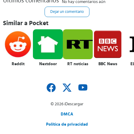
Últimos comentarios
No hay comentarios aún
Dejar un comentario
Similar a Pocket
Reddit
Nextdoor
RT noticias
BBC News
E
© 2026 iDescargar
DMCA
Política de privacidad