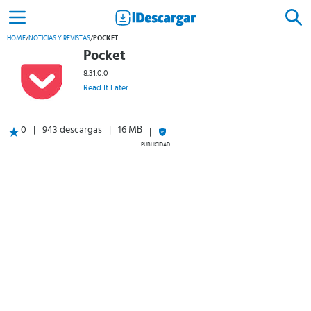
HOME
/
NOTICIAS Y REVISTAS
/
POCKET
Pocket
8.31.0.0
Read It Later
0
943 descargas
16 MB
PUBLICIDAD