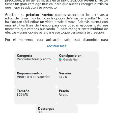
preocupes, si no tienes música en tu biblioteca, con
Power Director
tienes un gran catálogo musical para que puedas escoger la música
que mejor se adapte a tu proyecto.
Gracias a su
práctica interfaz
, puedes seleccionar los archivos a
editar de forma muy fácil con la opción de 'arrastrar y soltar'. Nunca
ha sido tan fácil editar un vídeo desde el móvil. Además cuenta con
una intuitiva línea de tiempo para que puedas escoger justo ese
momento que estabas buscando. Puedes escoger entre multitud de
efectos y transiciones para darle ese toque personal a tu creación.
Por el momento, esta aplicación sólo está disponible para
dispositivos Android, por lo que si quieres
descargar el archivo
Mostrar más
APK
, sólo tienes que hacer clic en el botón de más arriba con el
icono de Android que dice APK. Directamente empezará la descarga
directa del archivo que posteriormente tendrás que instalar en tu
Categoría
Consíguelo en
dispositivo Android para comenzar a utilizar la aplicación. Si
Reproductores y editores de vídeo
prefieres descargar la aplicación desde Google Play Store, más
adelante encontrarás el enlace que te llevará hasta la página oficial
para que puedas descargarlo.
Requerimientos
Versión
Esto es lo que promete Power Director
Android 4.1 o superior
14.2.0
Línea de tiempo para realizar una edición profesional
Soporte para 120/240 fps
35 efectos y 60 transiciones para personalizar tus creaciones
Tamaño
Precio
Exporta tus proyectos en formato HD y Full HD o 4K (estos
306 MB
Gratis
últimos sólo en la versión Pro)
Comparte tus creaciones en redes sociales como Facebook o
YouTube
Formatos de vídeos admitidos: .3GP, .MP4, .MKV, MPEG-4
Descargas
Formatos de imágenes compatibles: JPEG, GIF, PNG, BMP, WebP
3 K