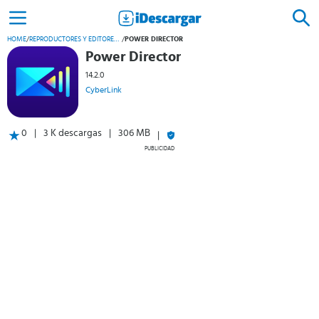
HOME
/
REPRODUCTORES Y EDITORES DE VÍDEO
/
POWER DIRECTOR
Power Director
14.2.0
CyberLink
0
3 K descargas
306 MB
PUBLICIDAD